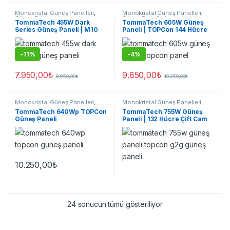
Monokristal Güneş Panelleri
,
Monokristal Güneş Panelleri
,
Güneş Panelleri
Güneş Panelleri
TommaTech 455W Dark
TommaTech 605W Güneş
Series Güneş Paneli | M10
Paneli | TOPCon 144 Hücre
PERC 120 Hücre
M10 Yüksek Verim
-
11%
-
4%
7.950,00
₺
9.850,00
₺
8.950,00
₺
10.250,00
₺
Monokristal Güneş Panelleri
,
Monokristal Güneş Panelleri
,
Güneş Panelleri
Güneş Panelleri
TommaTech 640Wp TOPCon
TommaTech 755W Güneş
Güneş Paneli
Paneli | 132 Hücre Çift Cam
TOPCon Yüksek Güç
10.250,00
₺
24 sonucun tümü gösteriliyor