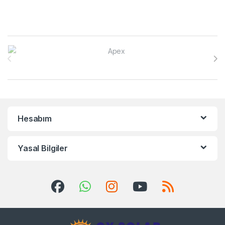
Brands Carousel
Hesabım
Yasal Bilgiler