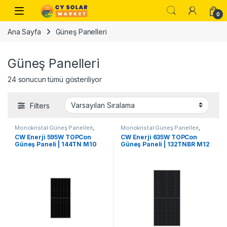
Skip to navigation
Skip to content
Open
0
Ana Sayfa
Güneş Panelleri
Güneş Panelleri
24 sonucun tümü gösteriliyor
Filters
Monokristal Güneş Panelleri
,
Monokristal Güneş Panelleri
,
Güneş Panelleri
Güneş Panelleri
CW Enerji 595W TOPCon
CW Enerji 635W TOPCon
Güneş Paneli | 144TN M10
Güneş Paneli | 132TNBR M12
Çift Cam
G2G Bifacial