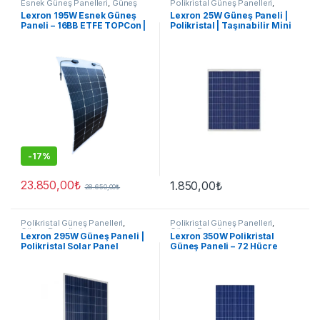
Esnek Güneş Panelleri
,
Güneş
Polikristal Güneş Panelleri
,
Panelleri
Güneş Panelleri
Lexron 195W Esnek Güneş
Lexron 25W Güneş Paneli |
Paneli – 16BB ETFE TOPCon |
Polikristal | Taşınabilir Mini
Karavan & Tekne
Solar Panel
-
17%
23.850,00
₺
1.850,00
₺
28.650,00
₺
Polikristal Güneş Panelleri
,
Polikristal Güneş Panelleri
,
Güneş Panelleri
Güneş Panelleri
Lexron 295W Güneş Paneli |
Lexron 350W Polikristal
Polikristal Solar Panel
Güneş Paneli – 72 Hücre