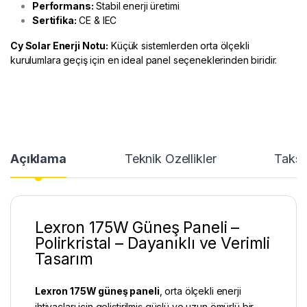
Performans:
Stabil enerji üretimi
Sertifika:
CE & IEC
Cy Solar Enerji
Notu:
Küçük sistemlerden orta ölçekli
kurulumlara geçiş için en ideal panel seçeneklerinden biridir.
Açıklama
Teknik Özellikler
Taksi
Lexron 175W Güneş Paneli –
Polirkristal – Dayanıklı ve Verimli
Tasarım
Lexron 175W güneş paneli
, orta ölçekli enerji
ihtiyaçları için geliştirilmiş güçlü ve uzun ömürlü bir