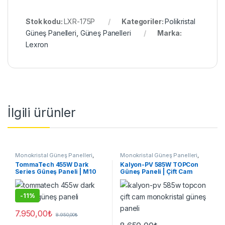
Stok kodu:
LXR-175P
Kategoriler:
Polikristal
Güneş Panelleri
,
Güneş Panelleri
Marka:
Lexron
İlgili ürünler
Monokristal Güneş Panelleri
,
Monokristal Güneş Panelleri
,
Güneş Panelleri
Güneş Panelleri
TommaTech 455W Dark
Kalyon-PV 585W TOPCon
Series Güneş Paneli | M10
Güneş Paneli | Çift Cam
PERC 120 Hücre
Bifacial M10
-
11%
7.950,00
₺
8.950,00
₺