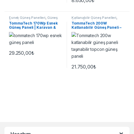
8.650,00
₺
Esnek Güneş Panelleri
,
Güneş
Katlanabilir Güneş Panelleri
,
Panelleri
Güneş Panelleri
TommaTech 170Wp Esnek
TommaTech 200W
Güneş Paneli | Karavan &
Katlanabilir Güneş Paneli –
Tekne
Taşınabilir TOPCon N-Type
29.250,00
₺
21.750,00
₺
Brands Carousel