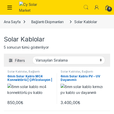
Skip to navigation
Skip to content
Open
0
Ana Sayfa
Bağlantı Ekipmanları
Solar Kablolar
Solar Kablolar
5 sonucun tümü gösteriliyor
Filters
Solar Kablolar
,
Bağlantı
Solar Kablolar
,
Bağlantı
Ekipmanları
Ekipmanları
6mm Solar Kablo MC4
6mm Solar Kablo PV – UV
Konnektörlü | Çift İzolasyon |
Dayanımlı
Hazır Set
850,00
₺
3.400,00
₺
Bu ürünün birden fazla varyasyonu var. Seçenekler ürün sayfasınd
Bu ürünün birden fazla varyasyon