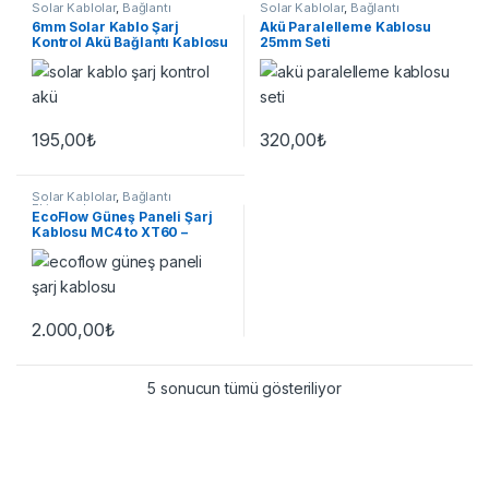
Solar Kablolar
,
Bağlantı
Solar Kablolar
,
Bağlantı
Ekipmanları
Ekipmanları
6mm Solar Kablo Şarj
Akü Paralelleme Kablosu
Kontrol Akü Bağlantı Kablosu
25mm Seti
195,00
₺
320,00
₺
Bu ürünün birden fazla varyasyonu var. Seçenekler ürün sayfasınd
Bu ürünün birden fazla varyasyon
Solar Kablolar
,
Bağlantı
Ekipmanları
EcoFlow Güneş Paneli Şarj
Kablosu MC4 to XT60 –
Orijinal Aksesuar
2.000,00
₺
Bu ürünün birden fazla varyasyonu var. Seçenekler ürün sayfasınd
5 sonucun tümü gösteriliyor