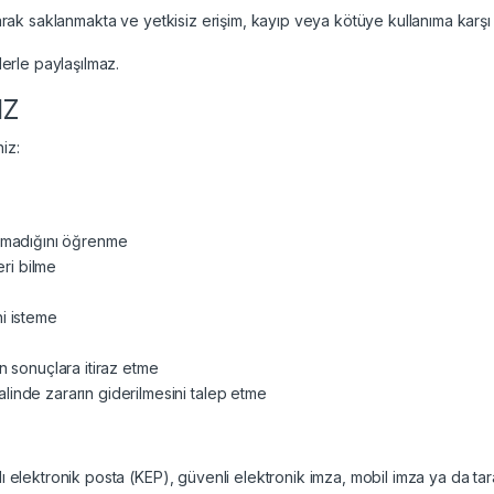
larak saklanmakta ve yetkisiz erişim, kayıp veya kötüye kullanıma karşı 
lerle paylaşılmaz.
IZ
iz:
ılmadığını öğrenme
eri bilme
ni isteme
n sonuçlara itiraz etme
linde zararın giderilmesini talep etme
lı elektronik posta (KEP), güvenli elektronik imza, mobil imza ya da tar