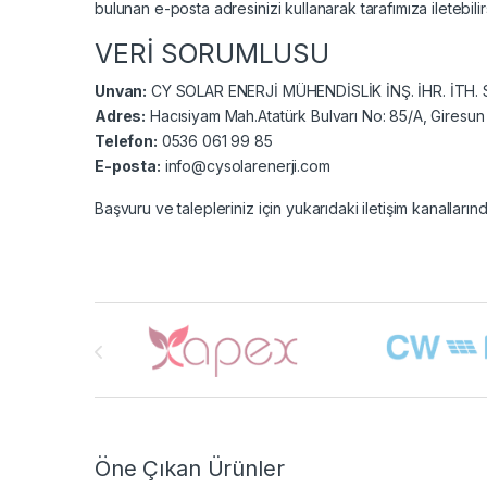
bulunan e-posta adresinizi kullanarak tarafımıza iletebilirs
VERİ SORUMLUSU
Unvan:
CY SOLAR ENERJİ MÜHENDİSLİK İNŞ. İHR. İTH. SA
Adres:
Hacısiyam Mah.Atatürk Bulvarı No: 85/A, Giresun
Telefon:
0536 061 99 85
E-posta:
info@cysolarenerji.com
Başvuru ve talepleriniz için yukarıdaki iletişim kanallarınd
Brands Carousel
Öne Çıkan Ürünler