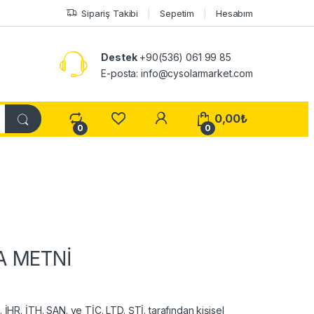
Sipariş Takibi
Sepetim
Hesabım
Destek
+90(536) 061 99 85
E-posta: info@cysolarmarket.com
My Account
0,00
₺
0
0
A METNİ
HR. İTH. SAN. ve TİC. LTD. ŞTİ. tarafından kişisel