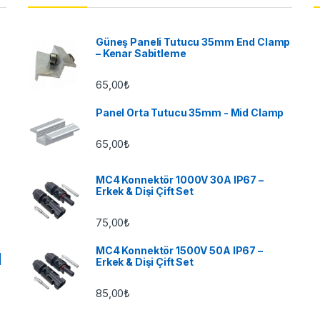
Güneş Paneli Tutucu 35mm End Clamp
– Kenar Sabitleme
65,00
₺
Panel Orta Tutucu 35mm - Mid Clamp
65,00
₺
MC4 Konnektör 1000V 30A IP67 –
Erkek & Dişi Çift Set
75,00
₺
MC4 Konnektör 1500V 50A IP67 –
|
Erkek & Dişi Çift Set
85,00
₺