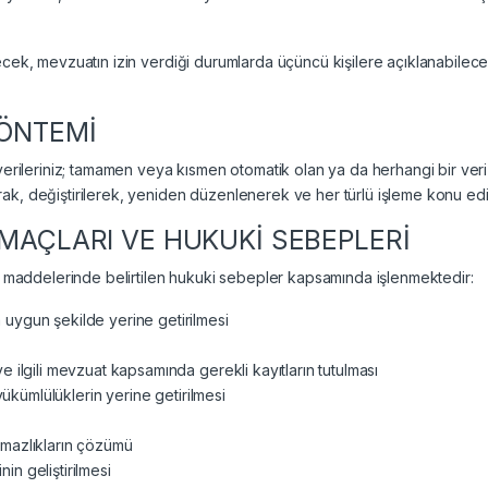
ecek, mevzuatın izin verdiği durumlarda üçüncü kişilere açıklanabilece
YÖNTEMİ
 verileriniz; tamamen veya kısmen otomatik olan ya da herhangi bir veri
k, değiştirilerek, yeniden düzenlenerek ve her türlü işleme konu edil
AMAÇLARI VE HUKUKİ SEBEPLERİ
6. maddelerinde belirtilen hukuki sebepler kapsamında işlenmektedir:
uygun şekilde yerine getirilmesi
 ilgili mevzuat kapsamında gerekli kayıtların tutulması
yükümlülüklerin yerine getirilmesi
şmazlıkların çözümü
nin geliştirilmesi