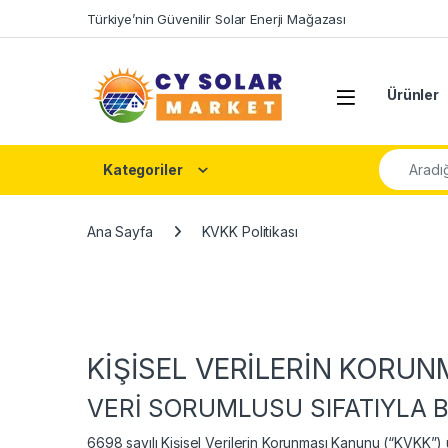
Skip to navigation
Skip to content
Türkiye’nin Güvenilir Solar Enerji Mağazası
Open
Ürünler
Şunu ara:
Kategoriler
Ana Sayfa
KVKK Politikası
KİŞİSEL VERİLERİN KORU
VERİ SORUMLUSU SIFATIYLA 
6698 sayılı Kişisel Verilerin Korunması Kanunu (“KVKK”)