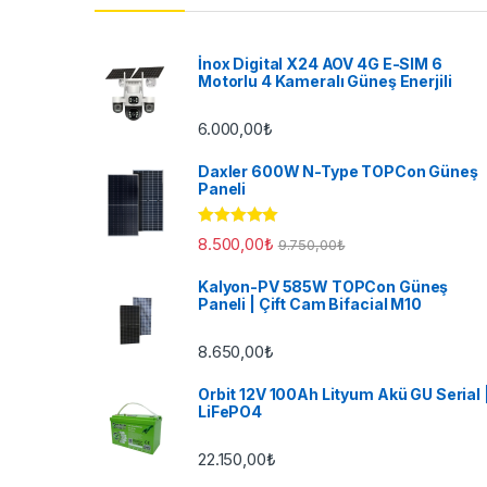
İnox Digital X24 AOV 4G E-SIM 6
Motorlu 4 Kameralı Güneş Enerjili
6.000,00
₺
Daxler 600W N-Type TOPCon Güneş
Paneli
5 üzerinden
8.500,00
₺
9.750,00
₺
5.00
oy aldı
Kalyon-PV 585W TOPCon Güneş
Paneli | Çift Cam Bifacial M10
8.650,00
₺
Orbit 12V 100Ah Lityum Akü GU Serial 
LiFePO4
22.150,00
₺