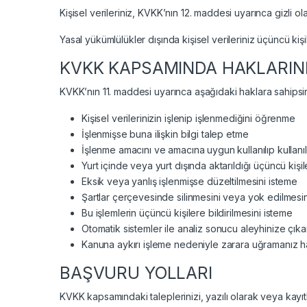
Kişisel verileriniz, KVKK’nın 12. maddesi uyarınca gizli o
Yasal yükümlülükler dışında kişisel verileriniz üçüncü kişi
KVKK KAPSAMINDA HAKLARIN
KVKK’nın 11. maddesi uyarınca aşağıdaki haklara sahipsin
Kişisel verilerinizin işlenip işlenmediğini öğrenme
İşlenmişse buna ilişkin bilgi talep etme
İşlenme amacını ve amacına uygun kullanılıp kullan
Yurt içinde veya yurt dışında aktarıldığı üçüncü kişil
Eksik veya yanlış işlenmişse düzeltilmesini isteme
Şartlar çerçevesinde silinmesini veya yok edilmesi
Bu işlemlerin üçüncü kişilere bildirilmesini isteme
Otomatik sistemler ile analiz sonucu aleyhinize çıka
Kanuna aykırı işleme nedeniyle zarara uğramanız ha
BAŞVURU YOLLARI
KVKK kapsamındaki taleplerinizi, yazılı olarak veya kayıt