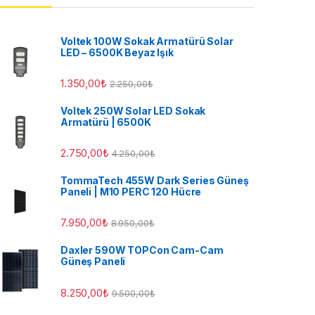
Voltek 100W Sokak Armatürü Solar
LED – 6500K Beyaz Işık
1.350,00
₺
2.250,00
₺
Voltek 250W Solar LED Sokak
Armatürü | 6500K
2.750,00
₺
4.250,00
₺
TommaTech 455W Dark Series Güneş
Paneli | M10 PERC 120 Hücre
7.950,00
₺
8.950,00
₺
Daxler 590W TOPCon Cam-Cam
Güneş Paneli
8.250,00
₺
9.500,00
₺