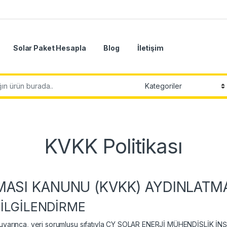
Solar Paket Hesapla
Blog
İletişim
KVKK Politikası
NMASI KANUNU (KVKK) AYDINLATM
BİLGİLENDİRME
 uyarınca, veri sorumlusu sıfatıyla CY SOLAR ENERJİ MÜHENDİSLİK İNŞ. İ