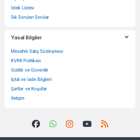
İstek Listesi
Sık Sorulan Sorular
Yasal Bilgiler
Mesafeli Satış Sözleşmesi
KVKK Politikası
Gizlilik ve Güvenlik
İptal ve İade Bilgileri
Şartlar ve Koşullar
İletişim