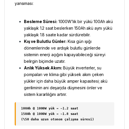
yansıması:
Besleme Süresi:
1000W’lık bir yükü 100Ah akü
yaklaşık 1.2 saat beslerken 150Ah akü aynı yükü
yaklaşık 1.8 saate kadar sürdürebilir.
Kış ve Bulutlu Günler:
Kısa gün ışığı
dönemlerinde ve ardışık bulutlu günlerde
sistemin enerji açığını kapayabileceği süreyi
belirgin biçimde uzatır.
Anlık Yüksek Akım:
Büyük inverterler, su
pompaları ve klima gibi yüksek akım çeken
yükler için daha büyük amper kapasitesi; akü
geriliminin ani deşarjda düşmesini önler ve
sistem kararlılığını artırır.
100Ah @ 1000W yük → ~1.2 saat
150Ah @ 1000W yük → ~1.8 saat
(%50 daha uzun otonom çalışma süresi)