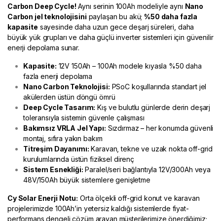
Carbon Deep Cycle!
Aynı serinin 100Ah modeliyle aynı
Nano
Carbon jel teknolojisini
paylaşan bu akü;
%50 daha fazla
kapasite
sayesinde daha uzun gece deşarj süreleri, daha
büyük yük grupları ve daha güçlü inverter sistemleri için güvenilir
enerji depolama sunar.
Kapasite:
12V 150Ah – 100Ah modele kıyasla %50 daha
fazla enerji depolama
Nano Carbon Teknolojisi:
PSoC koşullarında standart jel
akülerden üstün döngü ömrü
Deep Cycle Tasarım:
Kış ve bulutlu günlerde derin deşarj
toleransıyla sistemin güvenle çalışması
Bakımsız VRLA Jel Yapı:
Sızdırmaz – her konumda güvenli
montaj, sıfıra yakın bakım
Titreşim Dayanımı:
Karavan, tekne ve uzak nokta off-grid
kurulumlarında üstün fiziksel direnç
Sistem Esnekliği:
Paralel/seri bağlantıyla 12V/300Ah veya
48V/150Ah büyük sistemlere genişletme
Cy Solar Enerji
Notu:
Orta ölçekli off-grid konut ve karavan
projelerimizde 100Ah’in yetersiz kaldığı sistemlerde fiyat-
performans dengeli çözüm arayan müşterilerimize önerdiğimiz;