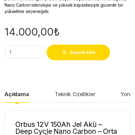
Nano Carbon teknolojisi ve yüksek kapasitesiyle güvenilir bir
yükseltme seçeneğidir.
14.000,00
₺
Orbus 12V 150Ah Jel Akü | Deep Cycle Nano Carbon quantity
Sepete Ekle
Açıklama
Teknik Özellikler
Yorum
Orbus 12V 150Ah Jel Akü –
Deep Cycle Nano Carbon – Orta