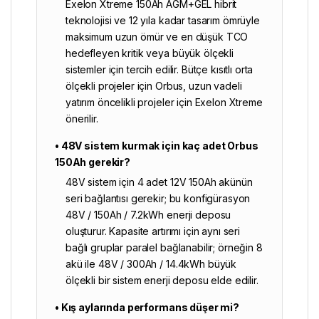
Exelon Xtreme 150Ah AGM+GEL hibrit
teknolojisi ve 12 yıla kadar tasarım ömrüyle
maksimum uzun ömür ve en düşük TCO
hedefleyen kritik veya büyük ölçekli
sistemler için tercih edilir. Bütçe kısıtlı orta
ölçekli projeler için Orbus, uzun vadeli
yatırım öncelikli projeler için Exelon Xtreme
önerilir.
• 48V sistem kurmak için kaç adet Orbus
150Ah gerekir?
48V sistem için 4 adet 12V 150Ah akünün
seri bağlantısı gerekir; bu konfigürasyon
48V / 150Ah / 7.2kWh enerji deposu
oluşturur. Kapasite artırımı için aynı seri
bağlı gruplar paralel bağlanabilir; örneğin 8
akü ile 48V / 300Ah / 14.4kWh büyük
ölçekli bir sistem enerji deposu elde edilir.
• Kış aylarında performans düşer mi?