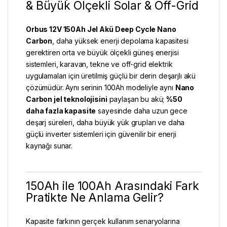
& Büyük Ölçekli Solar & Off-Grid
Orbus 12V 150Ah
Jel Akü
Deep Cycle Nano
Carbon
, daha yüksek enerji depolama kapasitesi
gerektiren orta ve büyük ölçekli güneş enerjisi
sistemleri, karavan, tekne ve off-grid elektrik
uygulamaları için üretilmiş güçlü bir derin deşarjlı akü
çözümüdür. Aynı serinin
100Ah modeliyle
aynı
Nano
Carbon jel teknolojisini
paylaşan bu akü;
%50
daha fazla kapasite
sayesinde daha uzun gece
deşarj süreleri, daha büyük yük grupları ve daha
güçlü inverter sistemleri için güvenilir bir enerji
kaynağı sunar.
150Ah ile 100Ah Arasındaki Fark
Pratikte Ne Anlama Gelir?
Kapasite farkının gerçek kullanım senaryolarına