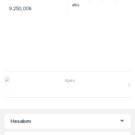
9.250,00
₺
Brands Carousel
Hesabım