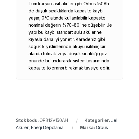
Tüm kurşun-asit aküler gibi Orbus 150Ah
de düşük sıcaklıklarda kapasite kaybı
yaşar; 0°C altında kullanılabilir kapasite
nominal değerin %70–80’ine düşebilir. Jel
yapı bu kaybı standart sulu akülerine
kıyasla daha iyi yönetir. Karadeniz gibi
soğuk kış iklimlerinde aküyü ısıtılmış bir
alanda tutmak veya düşük sıcaklığı göz
önünde bulundurarak sistem tasarımında
kapasite toleransı bırakmak tavsiye edilir.
Stok kodu:
ORB12V150AH
Kategoriler:
Jel
Aküler
,
Enerji Depolama
Marka:
Orbus