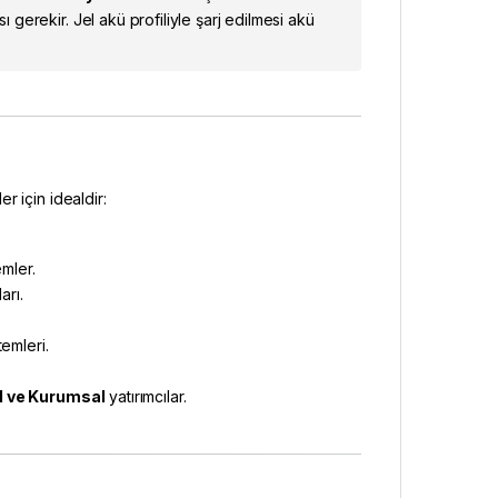
 gerekir. Jel akü profiliyle şarj edilmesi akü
 için idealdir:
emler.
arı.
temleri.
l ve Kurumsal
yatırımcılar.