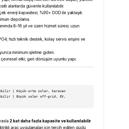
ıtlı alanlarda güvenle kullanılabilir.
k enerji kapasitesi; %90+ DOD ile yaklaşık
aksimum depolama.
ımda 8–16 yıl ve üzeri hizmet süresi; uzun
O4; hızlı teknik destek, kolay servis erişimi ve
unca minimum işletme gideri.
çevresel etki; geri dönüşüm uyumlu yapı.
bilir | Küçük-orta solar, karavan
bilir | Büyük solar off-grid, EV,
yasla
2 kat daha fazla kapasite ve kullanılabilir
ktrikli araç uygulamaları için tercih edilen güçlü