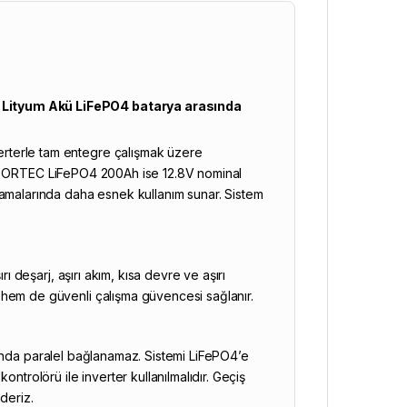
 Lityum Akü LiFePO4 batarya arasında
rterle tam entegre çalışmak üzere
ilir. ORTEC LiFePO4 200Ah ise 12.8V nominal
lamalarında daha esnek kullanım sunar. Sistem
rı deşarj, aşırı akım, kısa devre ve aşırı
 hem de güvenli çalışma güvencesi sağlanır.
?
nı anda paralel bağlanamaz. Sistemi LiFePO4’e
ntrolörü ile inverter kullanılmalıdır. Geçiş
deriz.