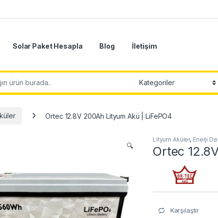
Solar Paket Hesapla
Blog
İletişim
küler
Ortec 12.8V 200Ah Lityum Akü | LiFePO4
Lityum Aküler
,
Enerji D
🔍
Ortec 12.8
Karşılaştır