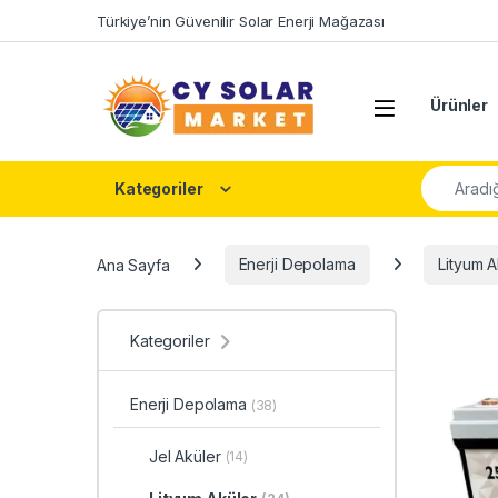
Skip to navigation
Skip to content
Türkiye’nin Güvenilir Solar Enerji Mağazası
Open
Ürünler
Şunu ara:
Kategoriler
Ana Sayfa
Enerji Depolama
Lityum A
Kategoriler
Enerji Depolama
(38)
Jel Aküler
(14)