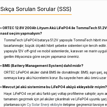
Sıkça Sorulan Sorular (SSS)
• ORTEC 12.8V 200Ah Lityum Akü LiFePO4 ile TommaTech 51.2V
nasıl seçim yapmalıyım?
TommaTech LiFePO4 batarya 51.2V yapısıyla TommaTech hibrit inve
tasarlanmıştır; büyük ölçekli hibrit şebeke sistemleri için tercih ed
yapısıyla 12V off-grid ve mobil sistemlerde, karavan ve marin uygu
gerilim ihtiyacınıza göre seçim yapmanızı öneririz.
• BMS (Battery Management System) dahil midir?
ORTEC LiFePO4 aküler dahili BMS ile donatılmıştır. BMS; aşırı şarj, aşı
ısınmaya karşı akü hücrelerini korur. Bu sayede hem akü ömrü uzar
• Mevcut jel akü sistemime bu LiFePO4 aküyü ekleyebilir miyim
Hayır. LiFePO4 ve jel akü farklı şarj voltajı profillerine sahiptir; ay
tamamen geçirmek için jel aküler çıkarılmalı ve LiFePO4 uyumlu şarj ko
planlaması için
Cy Solar Enerji ekibiyle
iletişime geçmenizi tavsiye e