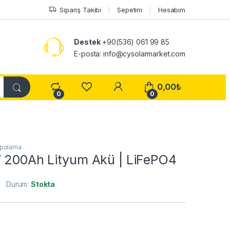
Sipariş Takibi
Sepetim
Hesabım
Destek
+90(536) 061 99 85
E-posta: info@cysolarmarket.com
My Account
0,00
₺
0
0
epolama
V 200Ah Lityum Akü | LiFePO4
Durum:
Stokta