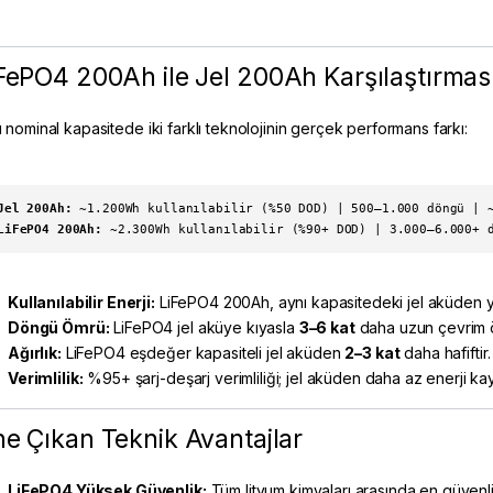
FePO4 200Ah ile Jel 200Ah Karşılaştırmas
 nominal kapasitede iki farklı teknolojinin gerçek performans farkı:
Jel 200Ah:
~1.200Wh kullanılabilir (%50 DOD) | 500–1.000 döngü | 
LiFePO4 200Ah:
~2.300Wh kullanılabilir (%90+ DOD) | 3.000–6.000+ 
Kullanılabilir Enerji:
LiFePO4 200Ah, aynı kapasitedeki jel aküden 
Döngü Ömrü:
LiFePO4 jel aküye kıyasla
3–6 kat
daha uzun çevrim ö
Ağırlık:
LiFePO4 eşdeğer kapasiteli jel aküden
2–3 kat
daha hafiftir.
Verimlilik:
%95+ şarj-deşarj verimliliği; jel aküden daha az enerji kayb
e Çıkan Teknik Avantajlar
LiFePO4 Yüksek Güvenlik:
Tüm lityum kimyaları arasında en güvenli