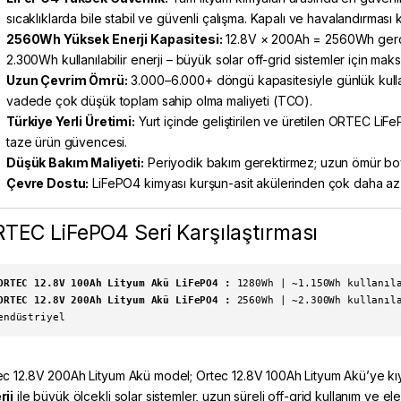
sıcaklıklarda bile stabil ve güvenli çalışma. Kapalı ve havalandırması kıs
2560Wh Yüksek Enerji Kapasitesi:
12.8V × 200Ah = 2560Wh gerçe
2.300Wh kullanılabilir enerji – büyük solar off-grid sistemler için m
Uzun Çevrim Ömrü:
3.000–6.000+ döngü kapasitesiyle günlük kullan
vadede çok düşük toplam sahip olma maliyeti (TCO).
Türkiye Yerli Üretimi:
Yurt içinde geliştirilen ve üretilen ORTEC LiFeP
taze ürün güvencesi.
Düşük Bakım Maliyeti:
Periyodik bakım gerektirmez; uzun ömür boy
Çevre Dostu:
LiFePO4 kimyası kurşun-asit akülerinden çok daha az 
TEC LiFePO4 Seri Karşılaştırması
ORTEC 12.8V 100Ah Lityum Akü LiFePO4
:
1280Wh | ~1.150Wh kullanıla
ORTEC 12.8V 200Ah Lityum Akü LiFePO4 :
2560Wh | ~2.300Wh kullanıla
endüstriyel
ec 12.8V 200Ah Lityum Akü model; Ortec 12.8V 100Ah Lityum Akü’ye kı
rji
ile büyük ölçekli solar sistemler, uzun süreli off-grid kullanım ve ele