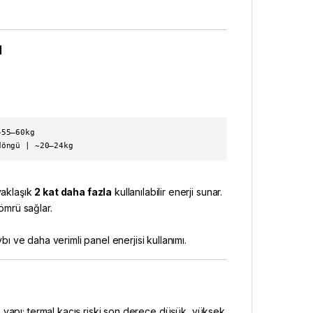
ı
~55–60kg
döngü | ~20–24kg
yaklaşık
2 kat daha fazla
kullanılabilir enerji sunar.
mrü sağlar.
ı ve daha verimli panel enerjisi kullanımı.
 yapı; termal kaçış riski son derece düşük, yüksek