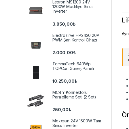
Lexron MS1200 24V
1200W Modifiye Sinüs
İnverter
Li
3.850,00
₺
Aynı
Electrozirve HP2420 20A
PWM Şarj Kontrol Cihazı
2.000,00
₺
TommaTech 640Wp
TOPCon Güneş Paneli
10.250,00
₺
MC4 Y Konnektörü
Paralelleme Seti (2 Set)
250,00
₺
Ön
Mexxsun 24V 1500W Tam
Sinüs İnverter