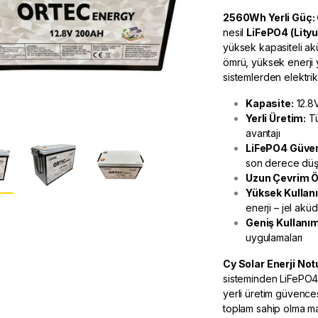
2560Wh Yerli Güç: 
nesil
LiFePO4 (Lityu
yüksek kapasiteli ak
ömrü, yüksek enerji 
sistemlerden elektrik
Kapasite:
12.8
Yerli Üretim:
Tü
avantajı
LiFePO4 Güven
son derece dü
Uzun Çevrim 
Yüksek Kullanıl
enerji – jel ak
Geniş Kullanım
uygulamaları
Cy Solar Enerji
Not
sisteminden LiFePO4
yerli üretim güvenc
toplam sahip olma mal