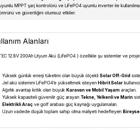
uyumlu MPPT şarj kontrolörü ve LiFePO4 uyumlu inverter ile kullanılması
ömrünü ve güvenliğini olumsuz etkiler.
llanım Alanları
EC 12.8V 200Ah Lityum Akü (LiFePO4 ) özellikle şu sistemler ve projeler
Yüksek günlük enerji tüketimi olan büyük ölçekli
Solar Off-Grid
sist
Jel akü sistemini LiFePO4’e yükseltmek isteyen
Hibrit Solar
kullanıcıl
Ağırlık avantajı kritik olan büyük
Karavan ve Mobil Yaşam
araçları.
Yüksek kapasiteli güvenilir güç arayan
Tekne, Yelkenli ve Marin
sis
Elektrikli Araç
ve golf arabası güç kaynağı uygulamaları.
Uzun vadede düşük toplam sahip olma maliyeti hedefleyen
Bireyse