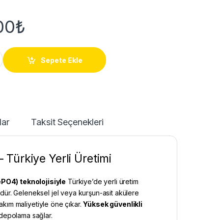
00
₺
Lityum Akü | LiFePO4 quantity
Sepete Ekle
lar
Taksit Seçenekleri
Türkiye Yerli Üretimi
PO4) teknolojisiyle
Türkiye’de yerli üretim
ür. Geleneksel jel veya kurşun-asit akülere
kım maliyetiyle öne çıkar.
Yüksek güvenlikli
 depolama sağlar.