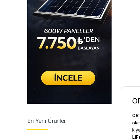
OR
ORT
En Yeni Ürünler
olar
kıy
LiF