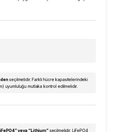
nden
seçilmelidir. Farklı hücre kapasitelerindeki
 uyumluluğu mutlaka kontrol edilmelidir.
iFePO4” veya “Lithium”
seçilmelidir. LiFePO4