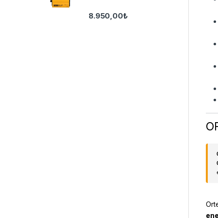
8.950,00
₺
OR
Ort
ene