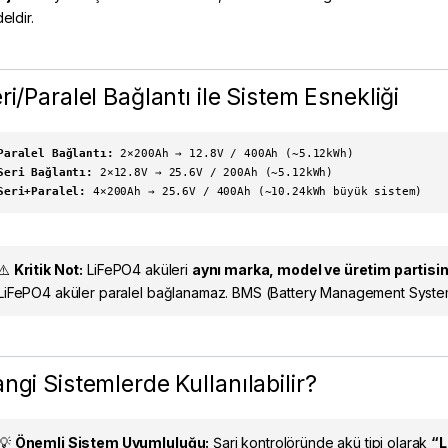
eldir.
ri/Paralel Bağlantı ile Sistem Esnekliği
Paralel Bağlantı:
2×200Ah → 12.8V / 400Ah (~5.12kWh)
Seri Bağlantı:
2×12.8V → 25.6V / 200Ah (~5.12kWh)
Seri+Paralel:
4×200Ah → 25.6V / 400Ah (~10.24kWh büyük sistem)
⚠️
Kritik Not:
LiFePO4 aküleri
aynı marka, model ve üretim partisi
LiFePO4 aküler paralel bağlanamaz. BMS (Battery Management System)
ngi Sistemlerde Kullanılabilir?
💡
Önemli Sistem Uyumluluğu:
Şarj kontrolöründe akü tipi olarak
“L