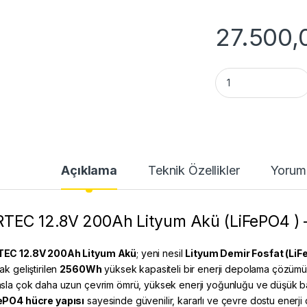
27.500,
Ortec 12.8V 200Ah 
Açıklama
Teknik Özellikler
Yorum
TEC 12.8V 200Ah Lityum Akü (LiFePO4 ) – 
EC 12.8V 200Ah Lityum Akü
; yeni nesil
Lityum Demir Fosfat (LiFe
ak geliştirilen
2560Wh
yüksek kapasiteli bir enerji depolama çözümüd
asla çok daha uzun çevrim ömrü, yüksek enerji yoğunluğu ve düşük ba
ePO4 hücre yapısı
sayesinde güvenilir, kararlı ve çevre dostu enerji