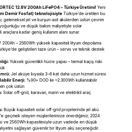
ORTEC 12.8V 200Ah LiFePO4 – Türkiye Üretimi!
Yeni
m Demir Fosfat) teknolojisiyle
Türkiye’de üretilen bu
ü; geleneksel jel ve kurşun-asit akülerden üstün çevrim
yoğunluğu ve düşük bakım maliyetiyle solar
li araçlara kadar geniş kullanım alanı sunar.
V 200Ah – 2560Wh yüksek kapasiteli lityum depolama
rkiye’de geliştirilen taze ürün – servis ve teknik destek
liği:
Yüksek güvenlikli hücre yapısı – termal kaçış riski
şük
Ömrü:
Jel aküye kıyasla 3–6 kat daha uzun hizmet süresi
abilir Enerji:
%90+ DOD ile ≈2.300Wh kullanılabilir
üden çok üstün
:
Solar off-grid, karavan, marin ve elektrikli araç
u:
Büyük kapasiteli solar off-grid projelerinde jel akü
’e geçmek isteyen müşterilerimize önerdiğimiz; 2024
esi ve 2560Wh kapasitesiyle uzun vadede en düşük
iyetini sağlayan güvenilir bir lityum akü seçeneğidir.