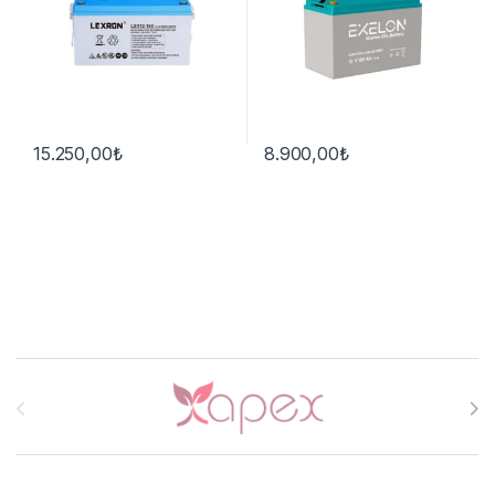
15.250,00
₺
8.900,00
₺
Brands Carousel