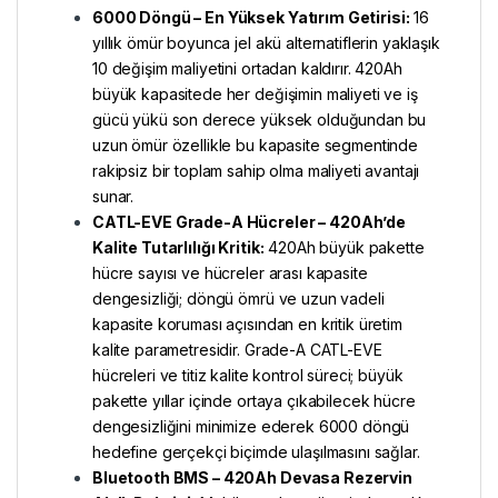
6000 Döngü – En Yüksek Yatırım Getirisi:
16
yıllık ömür boyunca jel akü alternatiflerin yaklaşık
10 değişim maliyetini ortadan kaldırır. 420Ah
büyük kapasitede her değişimin maliyeti ve iş
gücü yükü son derece yüksek olduğundan bu
uzun ömür özellikle bu kapasite segmentinde
rakipsiz bir toplam sahip olma maliyeti avantajı
sunar.
CATL-EVE Grade-A Hücreler – 420Ah’de
Kalite Tutarlılığı Kritik:
420Ah büyük pakette
hücre sayısı ve hücreler arası kapasite
dengesizliği; döngü ömrü ve uzun vadeli
kapasite koruması açısından en kritik üretim
kalite parametresidir. Grade-A CATL-EVE
hücreleri ve titiz kalite kontrol süreci; büyük
pakette yıllar içinde ortaya çıkabilecek hücre
dengesizliğini minimize ederek 6000 döngü
hedefine gerçekçi biçimde ulaşılmasını sağlar.
Bluetooth BMS – 420Ah Devasa Rezervin