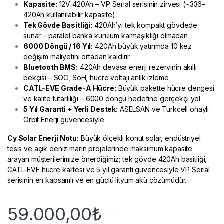
Kapasite:
12V 420Ah – VP Serial serisinin zirvesi (~336–
420Ah kullanılabilir kapasite)
Tek Gövde Basitliği:
420Ah’yi tek kompakt gövdede
sunar – paralel banka kurulum karmaşıklığı olmadan
6000 Döngü / 16 Yıl:
420Ah büyük yatırımda 10 kez
değişim maliyetini ortadan kaldırır
Bluetooth BMS:
420Ah devasa enerji rezervinin akıllı
bekçisi – SOC, SoH, hücre voltajı anlık izleme
CATL-EVE Grade-A Hücre:
Büyük pakette hücre dengesi
ve kalite tutarlılığı – 6000 döngü hedefine gerçekçi yol
5 Yıl Garanti + Yerli Destek:
ASELSAN ve Turkcell onaylı
Orbit Enerji güvencesiyle
Cy Solar Enerji
Notu:
Büyük ölçekli konut solar, endüstriyel
tesis ve açık deniz marin projelerinde maksimum kapasite
arayan müşterilerimize önerdiğimiz; tek gövde 420Ah basitliği,
CATL-EVE hücre kalitesi ve 5 yıl garanti güvencesiyle VP Serial
serisinin en kapsamlı ve en güçlü lityum akü çözümüdür.
59.000,00
₺