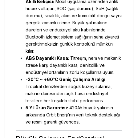
Akıllı Bekçisi:
Mobil uygulama üzerinden anlık
hücre voltajları, SOC (şarj durumu), SoH (sağlık
durumu), sıcaklık, akım ve kümülatif döngü sayısı
gerçek zamanlı izleme. Büyük yat makine
daireleri ve endüstriyel akü kabinlerinde
Bluetooth izleme; sistem sağlığının saha ziyareti
gerektirmeksizin günlük kontrolünü mümkün
kılar.
ABS Dayanıklı Kasa:
Titreşim, nem ve mekanik
strese karşı dayanıklı kasa; denizcilik ve
endüstriyel ortamların zorlu koşullarına uyum.
-20°C ~ +60°C Geniş Çalışma Aralığı:
Tropikal denizlerden soğuk kuzey sularına,
makine dairesinden açık hava endüstriyel
tesislere her koşulda stabil performans.
5 Yıl Ürün Garantisi:
420Ah büyük yatırımın
arkasında Orbit Enerji’nin yerli teknik destek ağı
ve resmi garanti güvencesi.