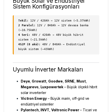
Büyük Solar ve Endüstriyel
Sistem Konfigürasyonları
Tekil:
12V / 420Ah → 12V sistem (~5.37kWh)
2 Paralel:
12V / 840Ah → 12V devasa banka
(~10.75kWh)
4 Seri:
48V / 420Ah → 48V büyük hibrit
sistem (~21.5kWh)
4S2P (8 akü):
48V / 840Ah → Endüstriyel
büyük sistem (~43kWh)
Uyumlu İnverter Markaları
Deye
,
Growatt
,
Goodwe
,
SRNE
,
Must
,
Megarevo
,
Luxpowertek
– Büyük ölçekli hibrit
solar inverterler
Victron Energy
– Büyük marin, off-grid ve
endüstriyel sistemler
Pylontech
,
INVT
,
Voltronic Power
– Ticari ve