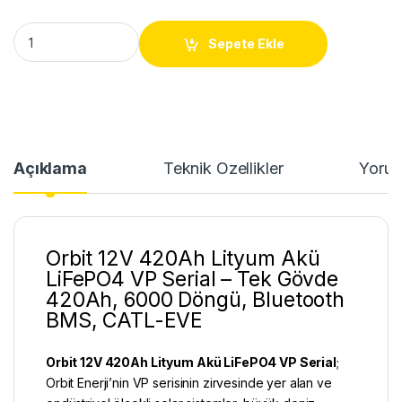
Orbit 12V 420Ah Lityum Akü VP Serial | LiFePO4 quantity
Sepete Ekle
Açıklama
Teknik Özellikler
Yorum
Orbit 12V 420Ah Lityum Akü
LiFePO4 VP Serial – Tek Gövde
420Ah, 6000 Döngü, Bluetooth
BMS, CATL-EVE
Orbit 12V 420Ah Lityum Akü
LiFePO4
VP Serial
;
Orbit Enerji’nin VP serisinin zirvesinde yer alan ve