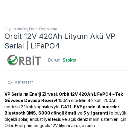
Lityum Aküler
,
Enerji Depolama
Orbit 12V 420Ah Lityum Akü VP
Serial | LiFePO4
Durum:
Stokta
Karşılaştır
VP Serial’ın Enerji Zirvesi: Orbit 12V 420Ah LiFePO4 – Tek
Gövdede Devasa Rezerv!
100Ah modelin 4.2 katı, 200Ah
modelin 2.1 katı kapasitesiyle
CATL-EVE grade-A hücreler
,
Bluetooth BMS
,
6000 döngü ömrü
ve
5 yıl garanti
ile büyük
ölçekli solar, endüstriyel tesis ve açık deniz marin sistemleri için
Orbit Enerji’nin en güçlü 12V lityum akü çözümü.