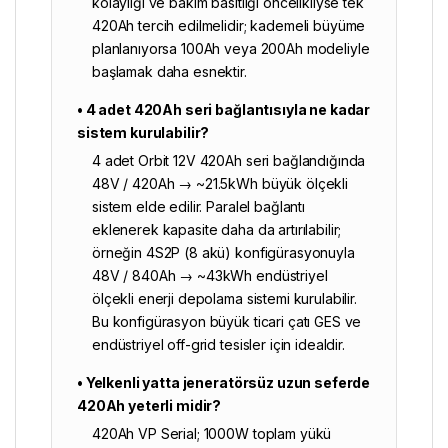
kolaylığı ve bakım basitliği öncelikliyse tek
420Ah tercih edilmelidir; kademeli büyüme
planlanıyorsa 100Ah veya 200Ah modeliyle
başlamak daha esnektir.
• 4 adet 420Ah seri bağlantısıyla ne kadar
sistem kurulabilir?
4 adet Orbit 12V 420Ah seri bağlandığında
48V / 420Ah → ~21.5kWh büyük ölçekli
sistem elde edilir. Paralel bağlantı
eklenerek kapasite daha da artırılabilir;
örneğin 4S2P (8 akü) konfigürasyonuyla
48V / 840Ah → ~43kWh endüstriyel
ölçekli enerji depolama sistemi kurulabilir.
Bu konfigürasyon büyük ticari çatı GES ve
endüstriyel off-grid tesisler için idealdir.
• Yelkenli yatta jeneratörsüz uzun seferde
420Ah yeterli midir?
420Ah VP Serial; 1000W toplam yükü