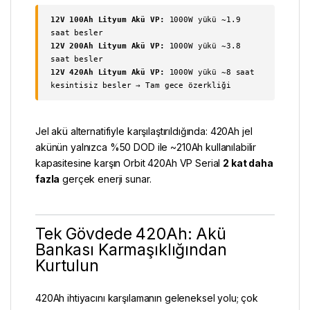
12V 100Ah Lityum Akü
VP:
1000W yükü ~1.9
saat besler
12V 200Ah Lityum Akü
VP:
1000W yükü ~3.8
saat besler
12V 420Ah Lityum Akü VP:
1000W yükü ~8 saat
kesintisiz besler → Tam gece özerkliği
Jel akü alternatifiyle karşılaştırıldığında: 420Ah jel
akünün yalnızca %50 DOD ile ~210Ah kullanılabilir
kapasitesine karşın Orbit 420Ah VP Serial
2 kat daha
fazla
gerçek enerji sunar.
Tek Gövdede 420Ah: Akü
Bankası Karmaşıklığından
Kurtulun
420Ah ihtiyacını karşılamanın geleneksel yolu; çok