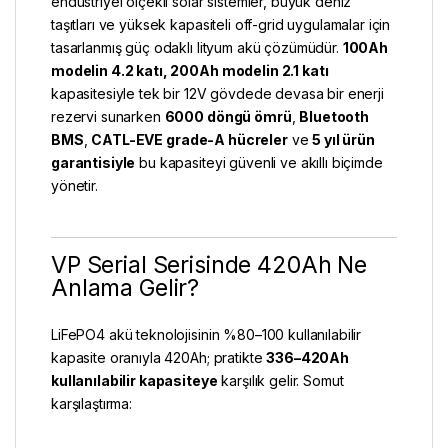
endüstriyel ölçekli solar sistemler, büyük deniz
taşıtları ve yüksek kapasiteli off-grid uygulamalar için
tasarlanmış güç odaklı lityum akü çözümüdür.
100Ah
modelin 4.2 katı, 200Ah modelin 2.1 katı
kapasitesiyle tek bir 12V gövdede devasa bir enerji
rezervi sunarken
6000 döngü ömrü
,
Bluetooth
BMS
,
CATL-EVE grade-A hücreler
ve
5 yıl ürün
garantisiyle
bu kapasiteyi güvenli ve akıllı biçimde
yönetir.
VP Serial Serisinde 420Ah Ne
Anlama Gelir?
LiFePO4 akü teknolojisinin %80–100 kullanılabilir
kapasite oranıyla 420Ah; pratikte
336–420Ah
kullanılabilir kapasiteye
karşılık gelir. Somut
karşılaştırma: