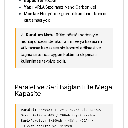
Kapasite:
200Ah
Yapı:
VRLA Sızdırmaz Nano Carbon Jel
Montaj:
Her yönde güvenli kurulum – konum
kısıtlaması yok
⚠️
Kurulum Notu:
60kg ağırlığı nedeniyle
montaj öncesinde akü rafının veya kasasının
yük taşıma kapasitesinin kontrol edilmesi ve
taşıma sırasında uygun kaldırma ekipmanı
kullanılması tavsiye edilir.
Paralel ve Seri Bağlantı ile Mega
Kapasite
Paralel:
2×200Ah → 12V / 400Ah akü bankası
Seri:
4×12V → 48V / 200Ah büyük sistem
Seri+Paralel:
8×200Ah → 48V / 400Ah /
19.2kWh endüstriyel sistem