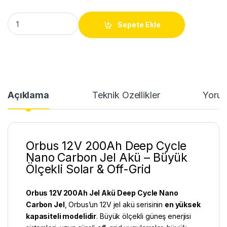
Orbus 12V 200Ah Jel Akü | Deep Cycle Nano Carbon quantity
Sepete Ekle
Açıklama
Teknik Özellikler
Yorum
Orbus 12V 200Ah Deep Cycle
Nano Carbon Jel Akü – Büyük
Ölçekli Solar & Off-Grid
Orbus 12V 200Ah
Jel Akü
Deep Cycle Nano
Carbon Jel
, Orbus’un 12V jel akü serisinin
en yüksek
kapasiteli modelidir
. Büyük ölçekli güneş enerjisi