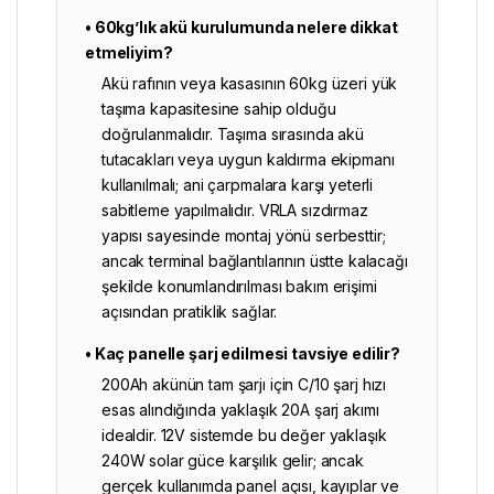
• 60kg’lık akü kurulumunda nelere dikkat
etmeliyim?
Akü rafının veya kasasının 60kg üzeri yük
taşıma kapasitesine sahip olduğu
doğrulanmalıdır. Taşıma sırasında akü
tutacakları veya uygun kaldırma ekipmanı
kullanılmalı; ani çarpmalara karşı yeterli
sabitleme yapılmalıdır. VRLA sızdırmaz
yapısı sayesinde montaj yönü serbesttir;
ancak terminal bağlantılarının üstte kalacağı
şekilde konumlandırılması bakım erişimi
açısından pratiklik sağlar.
• Kaç panelle şarj edilmesi tavsiye edilir?
200Ah akünün tam şarjı için C/10 şarj hızı
esas alındığında yaklaşık 20A şarj akımı
idealdir. 12V sistemde bu değer yaklaşık
240W solar güce karşılık gelir; ancak
gerçek kullanımda panel açısı, kayıplar ve