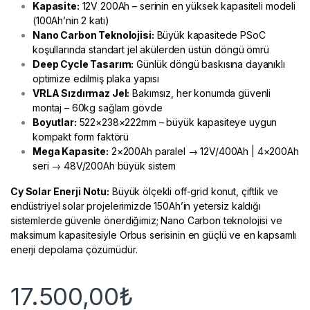
Kapasite:
12V 200Ah – serinin en yüksek kapasiteli modeli
(100Ah’nin 2 katı)
Nano Carbon Teknolojisi:
Büyük kapasitede PSoC
koşullarında standart jel akülerden üstün döngü ömrü
Deep Cycle Tasarım:
Günlük döngü baskısına dayanıklı
optimize edilmiş plaka yapısı
VRLA Sızdırmaz Jel:
Bakımsız, her konumda güvenli
montaj – 60kg sağlam gövde
Boyutlar:
522×238×222mm – büyük kapasiteye uygun
kompakt form faktörü
Mega Kapasite:
2×200Ah paralel → 12V/400Ah | 4×200Ah
seri → 48V/200Ah büyük sistem
Cy Solar Enerji
Notu:
Büyük ölçekli off-grid konut, çiftlik ve
endüstriyel solar projelerimizde 150Ah’in yetersiz kaldığı
sistemlerde güvenle önerdiğimiz; Nano Carbon teknolojisi ve
maksimum kapasitesiyle Orbus serisinin en güçlü ve en kapsamlı
enerji depolama çözümüdür.
17.500,00
₺