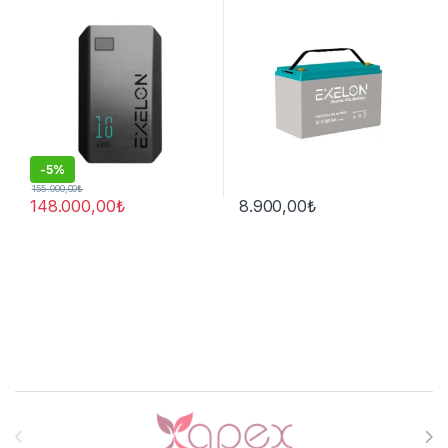
-
5%
155.000,00
₺
148.000,00
₺
8.900,00
₺
Brands Carousel