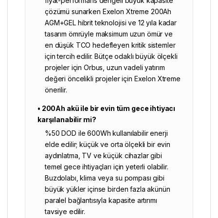
fiyat-performans dengeli büyük kapasite
çözümü sunarken Exelon Xtreme 200Ah
AGM+GEL hibrit teknolojisi ve 12 yıla kadar
tasarım ömrüyle maksimum uzun ömür ve
en düşük TCO hedefleyen kritik sistemler
için tercih edilir. Bütçe odaklı büyük ölçekli
projeler için Orbus, uzun vadeli yatırım
değeri öncelikli projeler için Exelon Xtreme
önerilir.
• 200Ah akü ile bir evin tüm gece ihtiyacı
karşılanabilir mi?
%50 DOD ile 600Wh kullanılabilir enerji
elde edilir; küçük ve orta ölçekli bir evin
aydınlatma, TV ve küçük cihazlar gibi
temel gece ihtiyaçları için yeterli olabilir.
Buzdolabı, klima veya su pompası gibi
büyük yükler içinse birden fazla akünün
paralel bağlantısıyla kapasite artırımı
tavsiye edilir.