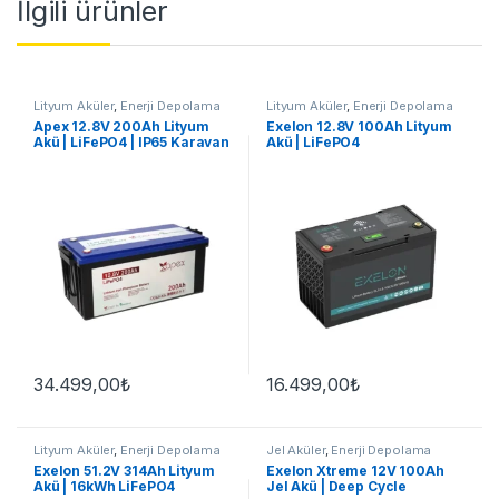
İlgili ürünler
Lityum Aküler
,
Enerji Depolama
Lityum Aküler
,
Enerji Depolama
Apex 12.8V 200Ah Lityum
Exelon 12.8V 100Ah Lityum
Akü | LiFePO4 | IP65 Karavan
Akü | LiFePO4
34.499,00
₺
16.499,00
₺
Lityum Aküler
,
Enerji Depolama
Jel Aküler
,
Enerji Depolama
Exelon 51.2V 314Ah Lityum
Exelon Xtreme 12V 100Ah
Akü | 16kWh LiFePO4
Jel Akü | Deep Cycle