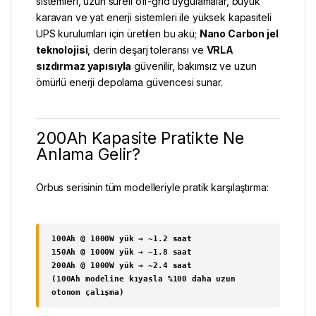
sistemleri, uzun süreli off-grid uygulamalar, büyük
karavan ve yat enerji sistemleri ile yüksek kapasiteli
UPS kurulumları için üretilen bu akü;
Nano Carbon jel
teknolojisi
, derin deşarj toleransı ve
VRLA
sızdırmaz yapısıyla
güvenilir, bakımsız ve uzun
ömürlü enerji depolama güvencesi sunar.
200Ah Kapasite Pratikte Ne
Anlama Gelir?
Orbus serisinin tüm modelleriyle pratik karşılaştırma:
100Ah @ 1000W yük → ~1.2 saat
150Ah @ 1000W yük → ~1.8 saat
200Ah @ 1000W yük → ~2.4 saat
(100Ah modeline kıyasla %100 daha uzun
otonom çalışma)