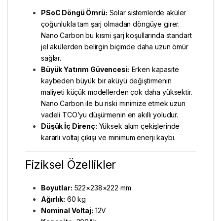
PSoC Döngü Ömrü:
Solar sistemlerde aküler
çoğunlukla tam şarj olmadan döngüye girer.
Nano Carbon bu kısmi şarj koşullarında standart
jel akülerden belirgin biçimde daha uzun ömür
sağlar.
Büyük Yatırım Güvencesi:
Erken kapasite
kaybeden büyük bir aküyü değiştirmenin
maliyeti küçük modellerden çok daha yüksektir.
Nano Carbon ile bu riski minimize etmek uzun
vadeli TCO’yu düşürmenin en akıllı yoludur.
Düşük İç Direnç:
Yüksek akım çekişlerinde
kararlı voltaj çıkışı ve minimum enerji kaybı.
Fiziksel Özellikler
Boyutlar:
522×238×222 mm
Ağırlık:
60 kg
Nominal Voltaj:
12V