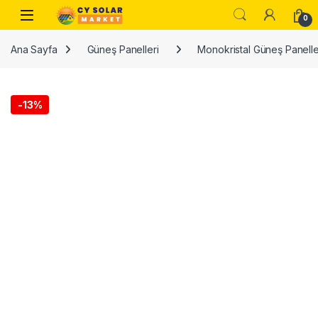
Skip to navigation
Skip to content
Open
0
Ana Sayfa
Güneş Panelleri
Monokristal Güneş Panelle
-
13%