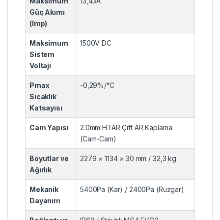
Maksimum
13,43A
Güç Akımı
(Imp)
Maksimum
1500V DC
Sistem
Voltajı
Pmax
-0,29%/°C
Sıcaklık
Katsayısı
Cam Yapısı
2.0mm HTAR Çift AR Kaplama
(Cam-Cam)
Boyutlar ve
2279 × 1134 × 30 mm / 32,3 kg
Ağırlık
Mekanik
5400Pa (Kar) / 2400Pa (Rüzgar)
Dayanım