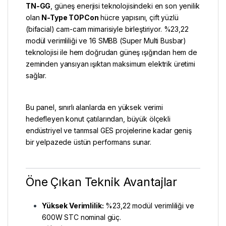
TN-GG
, güneş enerjisi teknolojisindeki en son yenilik
olan
N-Type
TOPCon
hücre yapısını, çift yüzlü
(bifacial) cam-cam mimarisiyle birleştiriyor. %23,22
modül verimliliği ve 16 SMBB (Super Multi Busbar)
teknolojisi ile hem doğrudan güneş ışığından hem de
zeminden yansıyan ışıktan maksimum elektrik üretimi
sağlar.
Bu panel, sınırlı alanlarda en yüksek verimi
hedefleyen konut çatılarından, büyük ölçekli
endüstriyel ve tarımsal GES projelerine kadar geniş
bir yelpazede üstün performans sunar.
Öne Çıkan Teknik Avantajlar
Yüksek Verimlilik:
%23,22 modül verimliliği ve
600W STC nominal güç.