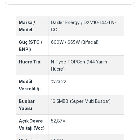
Marka /
Daxler Energy / DXM10-144-TN-
Model
GG
Güç (STC /
600W / 665W (Bifacial)
BNPI)
Hücre Tipi
N-Type TOPCon (144 Yarım
Hücre)
Modül
%23,22
Verimliliği
Busbar
16 SMBB (Super Multi Busbar)
Yapısı
Açık Devre
52,87V
Voltajı (Voc)