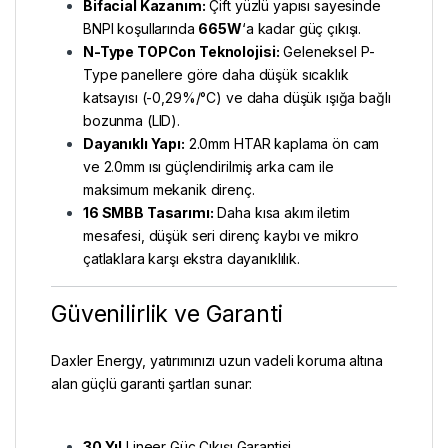
Bifacial Kazanım:
Çift yüzlü yapısı sayesinde
BNPI koşullarında
665W
‘a kadar güç çıkışı.
N-Type TOPCon Teknolojisi:
Geleneksel P-
Type panellere göre daha düşük sıcaklık
katsayısı (-0,29%/°C) ve daha düşük ışığa bağlı
bozunma (LID).
Dayanıklı Yapı:
2.0mm HTAR kaplama ön cam
ve 2.0mm ısı güçlendirilmiş arka cam ile
maksimum mekanik direnç.
16 SMBB Tasarımı:
Daha kısa akım iletim
mesafesi, düşük seri direnç kaybı ve mikro
çatlaklara karşı ekstra dayanıklılık.
Güvenilirlik ve Garanti
Daxler Energy, yatırımınızı uzun vadeli koruma altına
alan güçlü garanti şartları sunar:
30 Yıl
Lineer Güç Çıkışı Garantisi