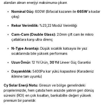
alandan alınan enerjiyi maksimuma çıkarır.
Nominal Güç:
600W (Bifacial kazanım ile
665W
‘a kadar
çıkış)
Rekor Verimlilik:
%23,22 Modül Verimliliği
Cam-Cam (Double Glass):
2.0mm çift cam ile mikro
çatlaklara karşı ultra direnç
N-Type Avantajı:
Düşük sıcaklık katsayısı ile yaz
sıcaklarında bile yüksek performans
Uzun Ömür:
12 Yıl Ürün,
30 Yıl
Lineer Güç Garantisi
Dayanıklılık:
5400Pa kar yükü kapasitesi (Karadeniz
iklimine tam uyumlu)
Cy Solar Enerji
Notu:
Giresun ve bölge genelindeki
projelerimizde, hem çatıda hem arazide yatırım geri dönüş
süresini (ROI) en çok kısaltan, bankabilite değeri yüksek
premium bir paneldir.