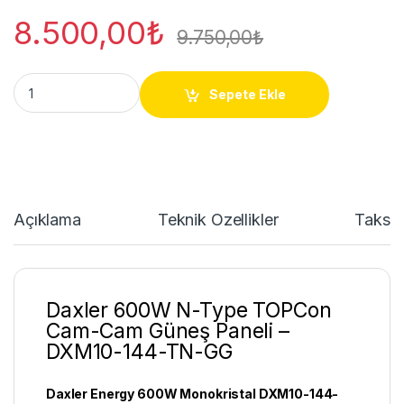
8.500,00
₺
9.750,00
₺
Daxler 600W N-Type TOPCon Güneş Paneli quantity
Sepete Ekle
Açıklama
Teknik Özellikler
Taksit
Daxler 600W N-Type TOPCon
Cam-Cam Güneş Paneli –
DXM10-144-TN-GG
Daxler Energy 600W Monokristal DXM10-144-