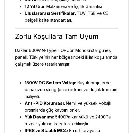
12 Yıl
Ürün Malzemesi ve İşçilik Garantisi
Uluslararası Sertifikalar:
TÜV, TSE ve CE
belgeli kalite standartları.
Zorlu Koşullara Tam Uyum
Daxler 600W N-Type TOPCon Monokristal güneş
paneli, Türkiye’nin her bölgesindeki iklim koşullarında
çalışmak üzere tasarlanmıştır:
1500V DC Sistem Voltajı:
Büyük projelerde
daha uzun string (dize) imkanı ve düşük kurulum
maliyeti.
Anti-PID Koruması:
Nemli ve yüksek voltajlı
ortamlarda güç kaybını önler.
Yük Dayanımı:
5400Pa kar yükü ve 2400Pa
rüzgar yüküne karşı test edilmiştir.
IP68 ve Stäubli MC4:
En üst seviye su