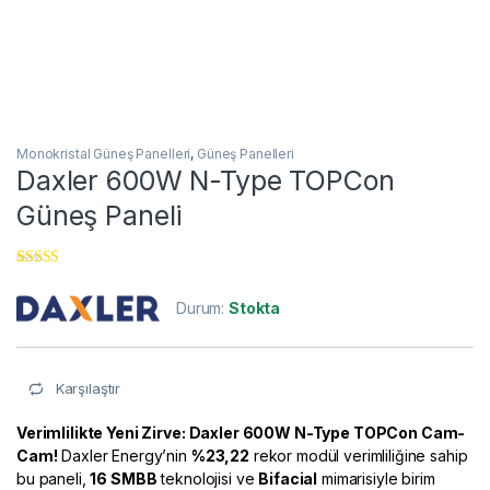
Monokristal Güneş Panelleri
,
Güneş Panelleri
Daxler 600W N-Type TOPCon
Güneş Paneli
1
müşteri
puanına
Durum:
Stokta
dayanarak 5
üzerinden
5.00
puan
aldı
Karşılaştır
Verimlilikte Yeni Zirve: Daxler 600W N-Type TOPCon Cam-
Cam!
Daxler Energy’nin
%23,22
rekor modül verimliliğine sahip
bu paneli,
16 SMBB
teknolojisi ve
Bifacial
mimarisiyle birim