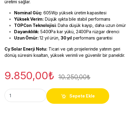
üretimi sağlar.
Nominal Güç:
605Wp yüksek üretim kapasitesi
Yüksek Verim:
Düşük ışıkta bile stabil performans
TOPCon Teknolojisi:
Daha düşük kayıp, daha uzun ömür
Dayanıklılık:
5400Pa kar yükü, 2400Pa rüzgar direnci
Uzun Ömür:
12 yıl ürün,
30 yıl
performans garantisi
Cy Solar Enerji
Notu:
Ticari ve çatı projelerinde yatırım geri
dönüş süresini kısaltan, yüksek verimli ve güvenilir bir paneldir.
9.850,00
₺
10.250,00
₺
TommaTech 605W Güneş Paneli | TOPCon 144 Hücre M10 Yüks
Sepete Ekle