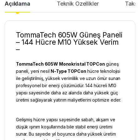
Açıklama
Teknik Özellikler
Taksi
TommaTech 605W Güneş Paneli
– 144 Hücre M10 Yüksek Verim
–
TommaTech 605W Monokristal TOPCon
güneş
paneli
, yeni nesil
N-Type TOPCon
hücre teknolojisi
ile geliştirilmiş, yüksek verimlilik ve uzun ömür sunan
profesyonel bir enerji çözümüdür. 144 hücreli M10
yapısı sayesinde daha az alanda daha yüksek güç
üretimi sağlayarak yatırım maliyetlerini optimize eder.
Gelişmiş hücre yapısı sayesinde sabah, akşam ve
düşük ışınım koşullarında bile stabil enerji üretimi
sunar. Bu sayede yıl boyunca daha yüksek üretim