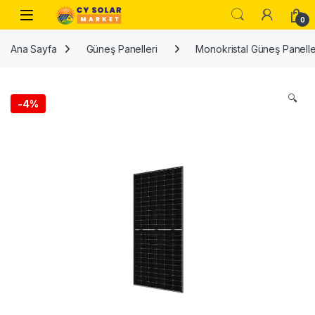
Skip to navigation
Skip to content
Open
0
Ana Sayfa
Güneş Panelleri
Monokristal Güneş Panelle
🔍
-
4%