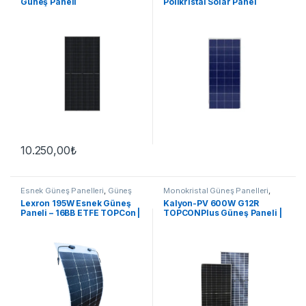
Güneş Paneli
Polikristal Solar Panel
10.250,00
₺
Esnek Güneş Panelleri
,
Güneş
Monokristal Güneş Panelleri
,
Panelleri
Güneş Panelleri
Lexron 195W Esnek Güneş
Kalyon-PV 600W G12R
Paneli – 16BB ETFE TOPCon |
TOPCONPlus Güneş Paneli |
Karavan & Tekne
Cam-Cam Bifacial