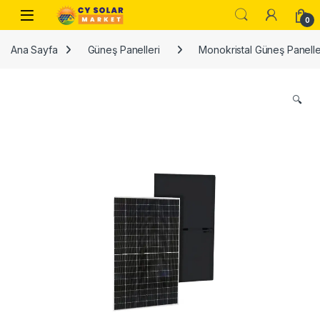
Skip to navigation
Skip to content
Open
0
Ana Sayfa
Güneş Panelleri
Monokristal Güneş Panelle
🔍