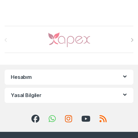
Brands Carousel
Hesabım
Yasal Bilgiler