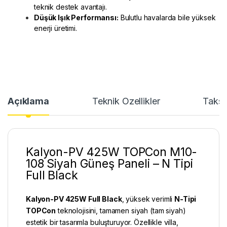
teknik destek avantajı.
Düşük Işık Performansı:
Bulutlu havalarda bile yüksek
enerji üretimi.
Açıklama
Teknik Özellikler
Taksi
Kalyon-PV 425W TOPCon M10-
108 Siyah Güneş Paneli – N Tipi
Full Black
Kalyon-PV 425W Full Black
, yüksek verimli
N-Tipi
TOPCon
teknolojisini, tamamen siyah (tam siyah)
estetik bir tasarımla buluşturuyor. Özellikle villa,