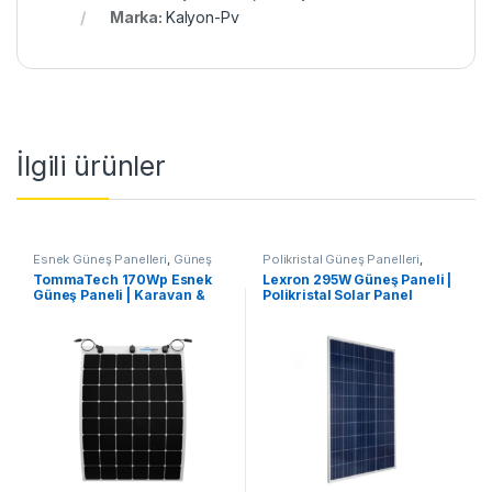
Marka:
Kalyon-Pv
İlgili ürünler
Esnek Güneş Panelleri
,
Güneş
Polikristal Güneş Panelleri
,
Panelleri
Güneş Panelleri
TommaTech 170Wp Esnek
Lexron 295W Güneş Paneli |
Güneş Paneli | Karavan &
Polikristal Solar Panel
Tekne