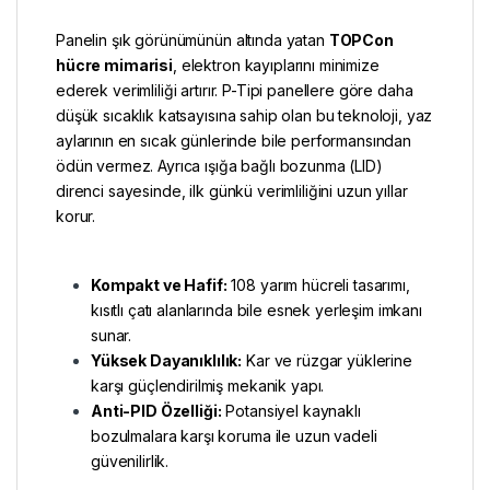
Panelin şık görünümünün altında yatan
TOPCon
hücre mimarisi
, elektron kayıplarını minimize
ederek verimliliği artırır. P-Tipi panellere göre daha
düşük sıcaklık katsayısına sahip olan bu teknoloji, yaz
aylarının en sıcak günlerinde bile performansından
ödün vermez. Ayrıca ışığa bağlı bozunma (LID)
direnci sayesinde, ilk günkü verimliliğini uzun yıllar
korur.
Kompakt ve Hafif:
108 yarım hücreli tasarımı,
kısıtlı çatı alanlarında bile esnek yerleşim imkanı
sunar.
Yüksek Dayanıklılık:
Kar ve rüzgar yüklerine
karşı güçlendirilmiş mekanik yapı.
Anti-PID Özelliği:
Potansiyel kaynaklı
bozulmalara karşı koruma ile uzun vadeli
güvenilirlik.