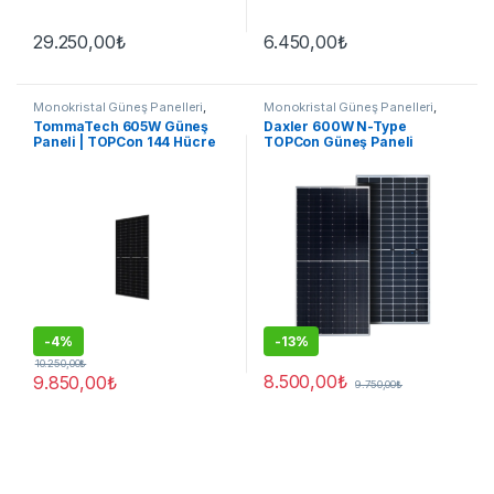
29.250,00
₺
6.450,00
₺
Monokristal Güneş Panelleri
,
Monokristal Güneş Panelleri
,
Güneş Panelleri
Güneş Panelleri
TommaTech 605W Güneş
Daxler 600W N-Type
Paneli | TOPCon 144 Hücre
TOPCon Güneş Paneli
M10 Yüksek Verim
-
4%
-
13%
10.250,00
₺
8.500,00
₺
9.850,00
₺
9.750,00
₺