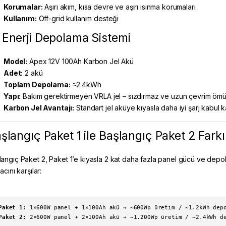
Korumalar:
Aşırı akım, kısa devre ve aşırı ısınma korumaları
Kullanım:
Off-grid kullanım desteği
 Enerji Depolama Sistemi
Model:
Apex 12V 100Ah Karbon Jel Akü
Adet:
2 akü
Toplam Depolama:
≈2.4kWh
Yapı:
Bakım gerektirmeyen VRLA jel – sızdırmaz ve uzun çevrim ömü
Karbon Jel Avantajı:
Standart jel aküye kıyasla daha iyi şarj kabul
şlangıç Paket 1 ile Başlangıç Paket 2 Farkı
langıç Paket 2, Paket 1’e kıyasla 2 kat daha fazla panel gücü ve depo
yacını karşılar:
Paket 1:
1×600W panel + 1×100Ah akü → ~600Wp üretim / ~1.2kWh dep
Paket 2:
2×600W panel + 2×100Ah akü → ~1.200Wp üretim / ~2.4kWh d