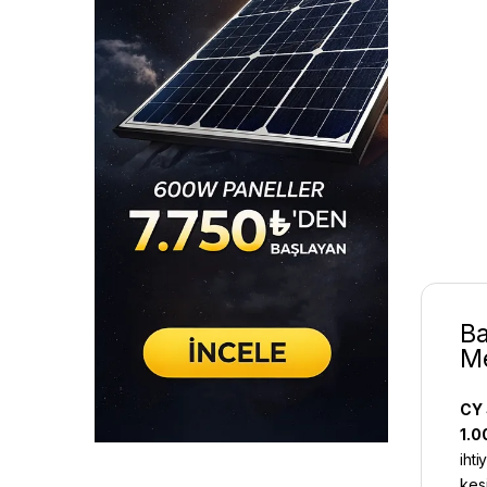
Ba
Me
CY 
1.0
ihti
kes