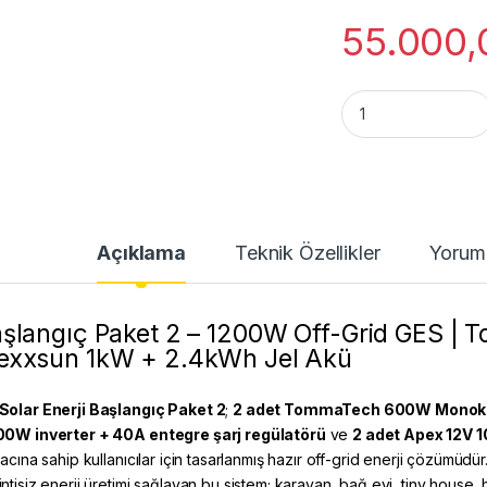
55.000,
Başlangıç Paket 2 
Açıklama
Teknik Özellikler
Yorum
şlangıç Paket 2 – 1200W Off-Grid GES |
xxsun 1kW + 2.4kWh Jel Akü
Solar Enerji Başlangıç Paket 2
;
2 adet TommaTech 600W Monokri
00W inverter + 40A entegre şarj regülatörü
ve
2 adet Apex 12V 
yacına sahip kullanıcılar için tasarlanmış hazır off-grid enerji çözümüd
intisiz enerji üretimi sağlayan bu sistem; karavan, bağ evi, tiny house,