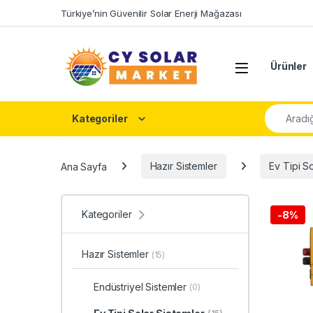
Skip to navigation
Skip to content
Türkiye’nin Güvenilir Solar Enerji Mağazası
Open
Ürünler
Şunu ara:
Kategoriler
Ana Sayfa
Hazır Sistemler
Ev Tipi So
Kategoriler
-
8%
Hazır Sistemler
(15)
Endüstriyel Sistemler
(0)