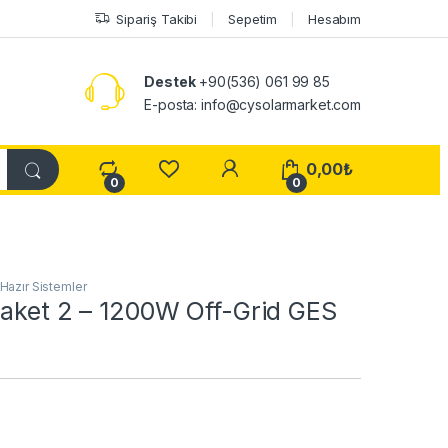
Sipariş Takibi
Sepetim
Hesabım
Destek
+90(536) 061 99 85
E-posta: info@cysolarmarket.com
My Account
0,00
₺
0
0
Hazır Sistemler
Paket 2 – 1200W Off-Grid GES