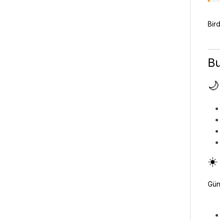
Bird
Bu
🌙
☀️
Günd