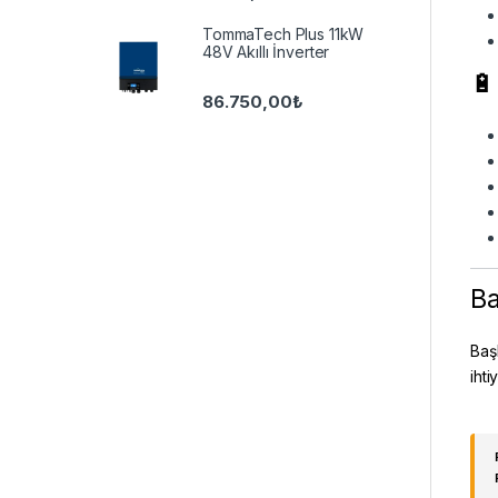
TommaTech Plus 11kW
48V Akıllı İnverter
🔋
86.750,00
₺
Ba
Baş
ihti