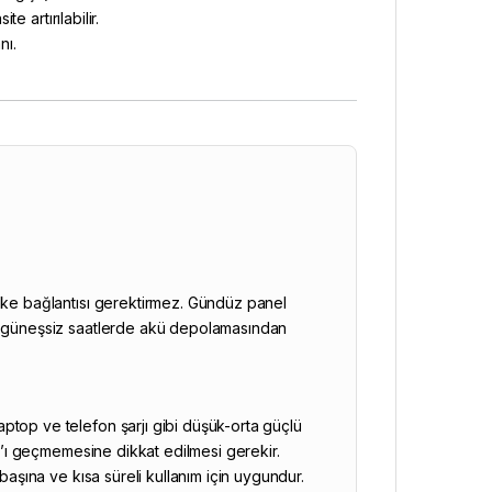
e artırılabilir.
nı.
beke bağlantısı gerektirmez. Gündüz panel
ve güneşsiz saatlerde akü depolamasından
ptop ve telefon şarjı gibi düşük-orta güçlü
0W’ı geçmemesine dikkat edilmesi gerekir.
başına ve kısa süreli kullanım için uygundur.