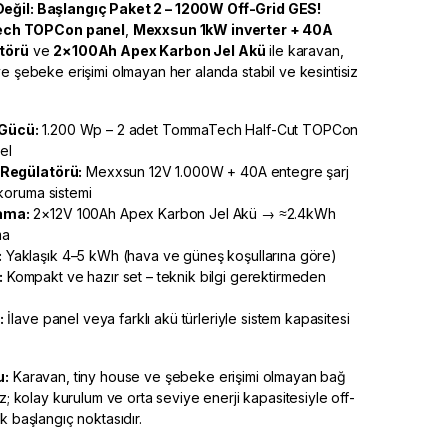
eğil: Başlangıç Paket 2 – 1200W Off-Grid GES!
h TOPCon panel
,
Mexxsun 1kW inverter + 40A
atörü
ve
2×100Ah Apex Karbon Jel Akü
ile karavan,
ve şebeke erişimi olmayan her alanda stabil ve kesintisiz
Gücü:
1.200 Wp – 2 adet TommaTech Half-Cut TOPCon
el
j Regülatörü:
Mexxsun 12V 1.000W + 40A entegre şarj
ı koruma sistemi
ama:
2×12V 100Ah Apex Karbon Jel Akü → ≈2.4kWh
ma
:
Yaklaşık 4–5 kWh (hava ve güneş koşullarına göre)
:
Kompakt ve hazır set – teknik bilgi gerektirmeden
:
İlave panel veya farklı akü türleriyle sistem kapasitesi
u:
Karavan, tiny house ve şebeke erişimi olmayan bağ
iz; kolay kurulum ve orta seviye enerji kapasitesiyle off-
k başlangıç noktasıdır.