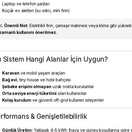
Laptop ve telefon şarjları
Küçük ev aletleri (su ısıtıcı, mini fırın)
⚠️
Önemli Not:
Elektrikli fırın, çamaşır makinesi veya klima gibi yüksek w
zamanlı kullanım önerilmez.
 Sistem Hangi Alanlar İçin Uygun?
Karavan
ve mobil yaşam araçları
Bağ evi
, tiny house ve hobi bahçesi
Şebeke erişimi olmayan
uzak nokta kurulumlar
Orta seviye enerji tüketimi
olan kullanıcılar
Kolay kurulum
ve güvenli off-grid kullanım isteyenler
rformans & Genişletilebilirlik
Günlük Üretim:
Yaklaşık 4–5 kWh (hava ve güneş koşullarına göre d