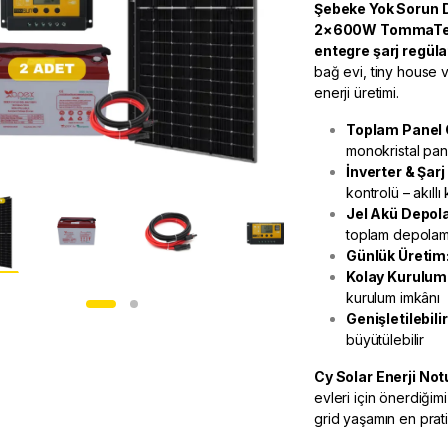
Şebeke Yok Sorun D
2×600W TommaTec
entegre şarj regül
bağ evi, tiny house 
enerji üretimi.
Toplam Panel 
monokristal pan
İnverter & Şar
kontrolü – akıll
Jel Akü Depol
toplam depola
Günlük Üretim
Kolay Kurulum
kurulum imkânı
Genişletilebilir
büyütülebilir
Cy Solar Enerji
Not
evleri için önerdiğim
grid yaşamın en prati