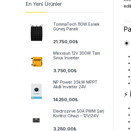
En Yeni Ürünler
edil
TommaTech 110W Esnek
Pa
Güneş Paneli
☀️
21.750,00
₺
Mexxsun 12V 300W Tam
Sinüs İnverter
3.750,00
₺
NP Power 3.5kW MPPT
Akıllı İnverter 24V
⚡ 
14.250,00
₺
Electrozirve 50A PWM Şarj
Kontrol Cihazı – 12V/24V
3.250,00
₺