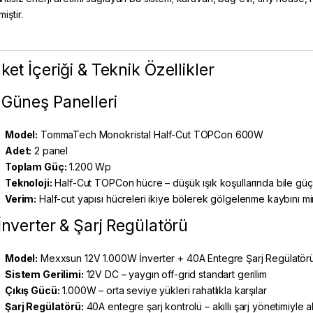
miştir.
ket İçeriği & Teknik Özellikler
 Güneş Panelleri
Model:
TommaTech Monokristal Half-Cut TOPCon 600W
Adet:
2 panel
Toplam Güç:
1.200 Wp
Teknoloji:
Half-Cut TOPCon hücre – düşük ışık koşullarında bile gü
Verim:
Half-cut yapısı hücreleri ikiye bölerek gölgelenme kaybını mi
İnverter & Şarj Regülatörü
Model:
Mexxsun 12V 1.000W İnverter + 40A Entegre Şarj Regülatör
Sistem Gerilimi:
12V DC – yaygın off-grid standart gerilim
Çıkış Gücü:
1.000W – orta seviye yükleri rahatlıkla karşılar
Şarj Regülatörü:
40A entegre şarj kontrolü – akıllı şarj yönetimiyle a