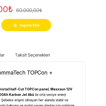
00
₺
60.000,00
₺
- 1200W Off-Grid GES quantity
Sepete Ekle
lar
Taksit Seçenekleri
 TommaTech TOPCon +
stal Half-Cut TOPCon panel
,
Mexxsun 12V
100Ah Karbon Jel Akü
ile orta seviye enerji
ür. Şebeke erişimi olmayan her alanda stabil ve
 hobi bahçesi ve mobil yaşam alanları için optimize