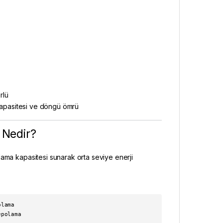
rlü
 kapasitesi ve döngü ömrü
 Nedir?
lama kapasitesi sunarak orta seviye enerji
olama
epolama