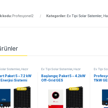
k kodu:
Profesyonel2
Kategoriler:
Ev Tipi Solar Sistemler
,
Ha
 ürünler
Solar Sistemler
,
Hazır
Ev Tipi Solar Sistemler
,
Hazır
Ev Tipi So
er
Sistemler
Sistemler
rt Paket 5 – 7.2 kW
Başlangıç Paket 5 – 4.2kW
Profesyo
Enerjisi Sistemi
Off-Grid GES
11kW GE