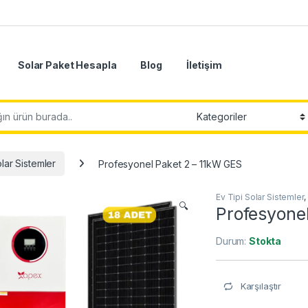
Solar Paket Hesapla
Blog
İletişim
lar Sistemler
Profesyonel Paket 2 – 11kW GES
Ev Tipi Solar Sistemler
,
🔍
Profesyone
Durum:
Stokta
Karşılaştır