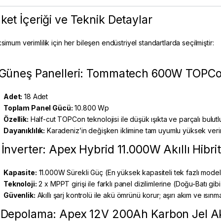
ket İçeriği ve Teknik Detaylar
imum verimlilik için her bileşen endüstriyel standartlarda seçilmiştir:
 Güneş Panelleri: Tommatech 600W TOPCo
Adet:
18 Adet
Toplam Panel Gücü:
10.800 Wp
Özellik:
Half-cut TOPCon teknolojisi ile düşük ışıkta ve parçalı bulut
Dayanıklılık:
Karadeniz’in değişken iklimine tam uyumlu yüksek veriml
 İnverter: Apex Hybrid 11.000W Akıllı Hibrit
Kapasite:
11.000W Sürekli Güç (En yüksek kapasiteli tek fazlı model
Teknoloji:
2 x MPPT girişi ile farklı panel dizilimlerine (Doğu-Batı gibi
Güvenlik:
Akıllı şarj kontrolü ile akü ömrünü korur; aşırı akım ve ısınm
 Depolama: Apex 12V 200Ah Karbon Jel A