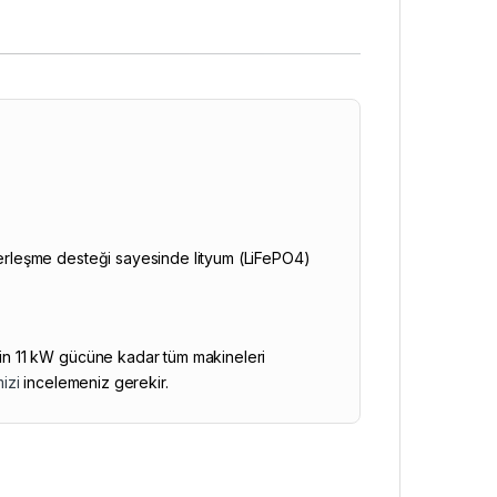
rleşme desteği sayesinde lityum (LiFePO4)
için 11 kW gücüne kadar tüm makineleri
izi
incelemeniz gerekir.