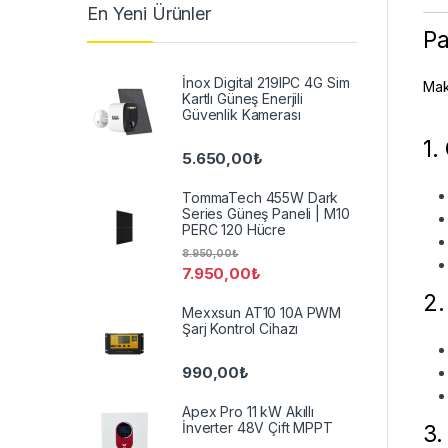
En Yeni Ürünler
Pa
İnox Digital 219IPC 4G Sim
Maks
Kartlı Güneş Enerjili
Güvenlik Kamerası
1.
5.650,00
₺
TommaTech 455W Dark
Series Güneş Paneli | M10
PERC 120 Hücre
8.950,00
₺
7.950,00
₺
2.
Mexxsun AT10 10A PWM
Şarj Kontrol Cihazı
990,00
₺
Apex Pro 11 kW Akıllı
İnverter 48V Çift MPPT
3.