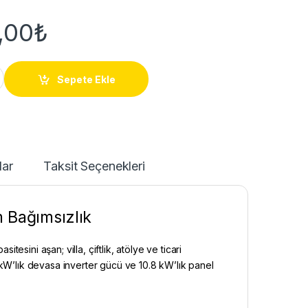
,00
₺
2 – 11kW GES quantity
Sepete Ekle
lar
Taksit Seçenekleri
m Bağımsızlık
tesini aşan; villa, çiftlik, atölye ve ticari
 11 kW’lık devasa inverter gücü ve 10.8 kW’lık panel