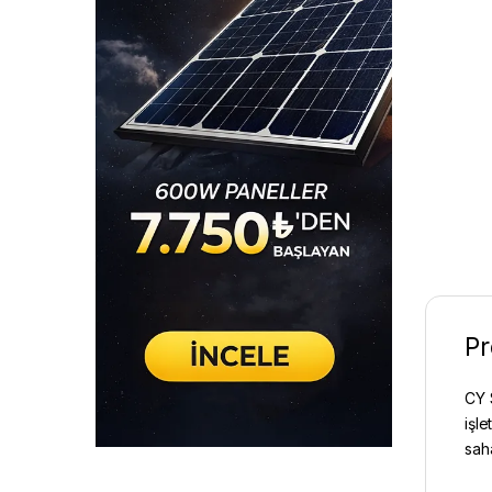
Pr
CY 
işle
saha