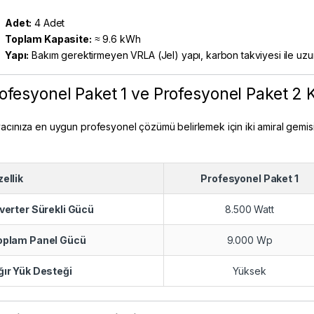
Adet:
4 Adet
Toplam Kapasite:
≈ 9.6 kWh
Yapı:
Bakım gerektirmeyen VRLA (Jel) yapı, karbon takviyesi ile uzu
ofesyonel Paket 1 ve Profesyonel Paket 2 K
iyacınıza en uygun profesyonel çözümü belirlemek için iki amiral gemisi
ellik
Profesyonel Paket 1
nverter Sürekli Gücü
8.500 Watt
oplam Panel Gücü
9.000 Wp
ğır Yük Desteği
Yüksek