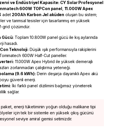
rvi ve Endüstriyel Kapasite: CY Solar Profesyonel
mmatech 600W TOPCon panel
,
11.000W Apex
4 adet
200Ah Karbon Jel aküden
oluşan bu sistem;
eler ve tarımsal tesisler için tasarlanmış en yüksek
off-grid çözümdür.
m Gücü:
Toplam 10.800W panel gücü ile kış aylarında
ji hasadı.
Con Teknoloji:
Düşük ışık performansıyla rakiplerini
 Tommatech 600W Half-Cut paneller.
verteri:
11.000W Apex Hybrid ile yüksek demerajlı
azları zorlanmadan çalıştırma yeteneği.
polama (9.6 kWh):
Derin deşarja dayanıklı Apex akü
boyu güvenli enerji.
etimi:
İki farklı panel dizilimini bağımsız yöneterek
lik sağlar.
paket, enerji tüketiminin yoğun olduğu malikane tipi
atölyeler için tek bir sistemle en yüksek çıkış gücünü
yonel seviye amiral gemisi setimizdir.