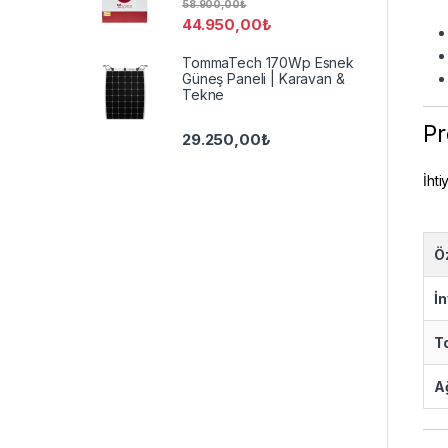
58.900,00
₺
44.950,00
₺
TommaTech 170Wp Esnek
Güneş Paneli | Karavan &
Tekne
Pr
29.250,00
₺
İht
Öz
İ
T
A