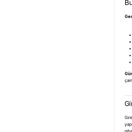
Bu
Gec
Gün
çam
Gi
Gir
yap
nih