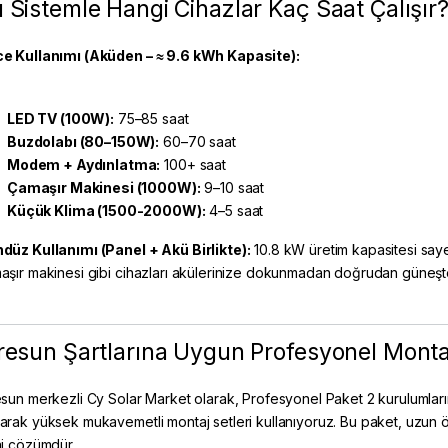
 Sistemle Hangi Cihazlar Kaç Saat Çalışır
e Kullanımı (Aküden – ≈ 9.6 kWh Kapasite):
LED TV (100W):
75–85 saat
Buzdolabı (80–150W):
60–70 saat
Modem + Aydınlatma:
100+ saat
Çamaşır Makinesi (1000W):
9–10 saat
Küçük Klima (1500-2000W):
4–5 saat
düz Kullanımı (Panel + Akü Birlikte):
10.8 kW üretim kapasitesi sayes
aşır makinesi gibi cihazları akülerinize dokunmadan doğrudan güneşten 
resun Şartlarına Uygun Profesyonel Monta
esun merkezli
Cy Solar Market
olarak, Profesyonel Paket 2 kurulumlar
arak yüksek mukavemetli montaj setleri kullanıyoruz. Bu paket, uzun öm
ai çözümdür.