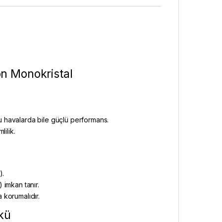
n Monokristal
lu havalarda bile güçlü performans.
ilik.
).
) imkan tanır.
a korumalıdır.
kü