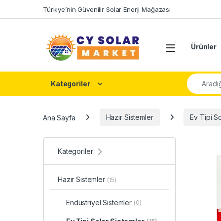
Skip to navigation
Skip to content
Türkiye’nin Güvenilir Solar Enerji Mağazası
Open
Ürünler
Şunu ara:
Kategoriler
Ana Sayfa
Hazır Sistemler
Ev Tipi So
Kategoriler
Hazır Sistemler
(15)
Endüstriyel Sistemler
(0)