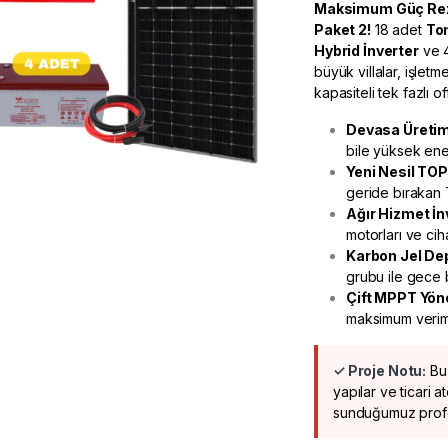
Maksimum Güç Reze
Paket 2!
18 adet
To
Hybrid İnverter
ve 
büyük villalar, işletm
kapasiteli tek fazlı 
Devasa Üreti
bile yüksek ener
Yeni Nesil TOP
geride bırakan
Ağır Hizmet İn
motorları ve cih
Karbon Jel De
grubu ile gece 
Çift MPPT Yön
maksimum verimli
✓ Proje Notu:
Bu 
yapılar ve ticari 
sunduğumuz profes