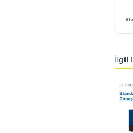
Sto
İlgili
Ev Tipi 
Sisteml
Standa
Güneş 