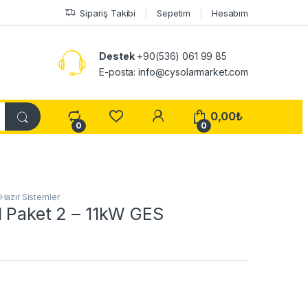
Sipariş Takibi
Sepetim
Hesabım
Destek
+90(536) 061 99 85
E-posta: info@cysolarmarket.com
My Account
0,00
₺
0
0
Hazır Sistemler
l Paket 2 – 11kW GES