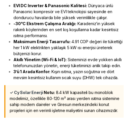
EVI DC Inverter & Panasonic Kalitesi:
Dünyaca ünlü
Panasonic kompresör ve EVI teknolojisi sayesinde en
dondurucu havalarda bile yüksek verimlilikle çalışır.
-30°C Ekstrem Çalışma Aralığı:
Karadeniz’in yüksek
rakımlı köylerinden en sert kış koşullarına kadar kesintisiz
ısıtma performansı.
Maksimum Enerji Tasarrufu:
4.91 COP değeri ile tükettiği
her 1 kW elektrikten yaklaşık 5 kW ısı enerjisi üreterek
bütçenizi korur.
Akıllı Yönetim (Wi-Fi & IoT):
Sisteminizi evde yokken akıllı
telefonunuzdan yönetin, enerji tüketiminizi anlık takip edin.
3’ü 1 Arada Konfor:
Kışın ısıtma, yazın soğutma ve dört
mevsim kesintisiz kullanım sıcak suyu (DHW) tek cihazda.
✓ Cy Solar Enerji
Notu:
8.4 kW kapasiteli bu monoblok
modelimiz, özellikle 80-120 m² arası yerden ısıtma sistemine
sahip modern daireler ve Giresun merkezindeki konut
projeleri için en verimli işletme maliyetini sunan cihazımızdır.