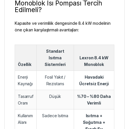
Monoblok Isı Pompası Tercih
Edilmeli?
Kapasite ve verimlilik dengesinde 8.4 kW modelinin
öne çıkan karşılaştırmalı avantajları:
Standart
Isıtma
Lexron 8.4 kW
Özellik
Sistemleri
Monoblok
Enerji
Fosil Yakıt /
Havadaki
Kaynağı
Rezistans
Ücretsiz Enerji
Tasarruf
Düşük
%70 – %80 Daha
Oranı
Verimli
Kullanım
Sadece Isıtma
Isıtma +
Alanı
Soğutma +
Sıcak Su