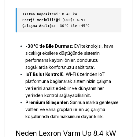
Isıtma Kapasitesi:
8.40 kW
Enerji Verimliliği (COP):
4.91
Çalışma Aralığı:
-30°C ile +45°C
-30°C’de Bile Durmaz:
EVI teknolojisi, hava
sıcaklığı eksilere düştüğünde sistemin
performans kaybını önler, dondurucu
soğuklarda konforunuzu sabit tutar.
IoT Bulut Kontrolü:
Wi-Fi üzerinden IoT
platformuna bağlanarak sisteminizin çalışma
verilerini analiz edebilir ve dünyanın her
yerinden kontrol sağlayabilirsiniz.
Premium Bileşenler:
Sanhua marka genleşme
valfleri ve vana grupları ile en uç çalışma
koşullarında dahi maksimum dayanıklılık.
Neden Lexron Varm Up 8.4 kW