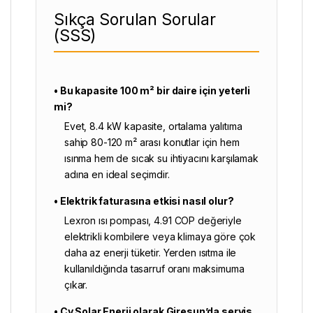
Sıkça Sorulan Sorular
(SSS)
• Bu kapasite 100 m² bir daire için yeterli
mi?
Evet, 8.4 kW kapasite, ortalama yalıtıma
sahip 80-120 m² arası konutlar için hem
ısınma hem de sıcak su ihtiyacını karşılamak
adına en ideal seçimdir.
• Elektrik faturasına etkisi nasıl olur?
Lexron ısı pompası, 4.91 COP değeriyle
elektrikli kombilere veya klimaya göre çok
daha az enerji tüketir. Yerden ısıtma ile
kullanıldığında tasarruf oranı maksimuma
çıkar.
• Cy Solar Enerji olarak Giresun’da servis