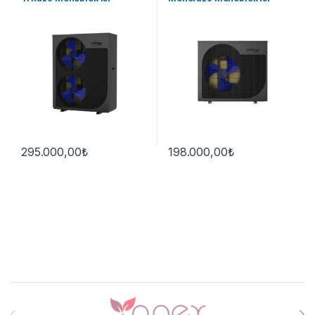
Pompası
Pompası
295.000,00
₺
198.000,00
₺
Brands Carousel