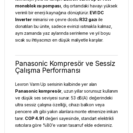
monoblok ısı pompası
, dış ortamdaki havayı yüksek
verimli bir enerji kaynağına dönüştürür.
EVI DC
Inverter
mimarisi ve çevre dostu
R32 gazı
ile
donatılan bu ünite, sadece evinizi ısıtmakla kalmaz,
aynı zamanda yaz aylarında serinleme ve yıl boyu
sıcak su ihtiyacınızı en düşük maliyetle karşılar.
Panasonic Kompresör ve Sessiz
Çalışma Performansı
Lexron Varm Up serisinin kalbinde yer alan
Panasonic kompresör
, uzun yıllar sorunsuz kullanım
ve düşük ses seviyesi sunar. 53 dB(A) değerindeki
ultra sessiz çalışma özelliği, cihazı balkon veya
pencere altı gibi yakın alanlara monte etmenize imkan
tanır.
COP 4.91
değeri sayesinde, standart elektrikli
ısıtıcılara göre %80’e varan tasarruf elde edersiniz.