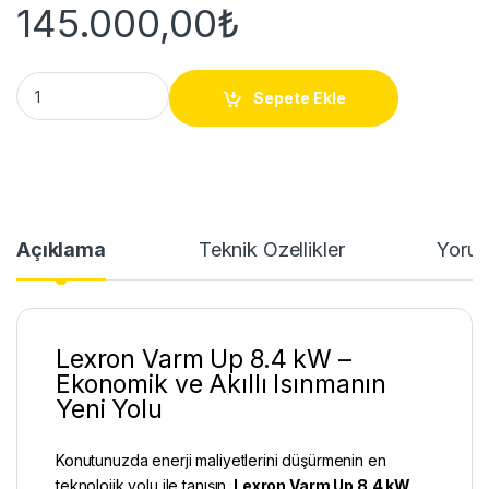
145.000,00
₺
Lexron Varm Up 8.4 kW Monoblok Monofaze Isı Pompası | EVI D
Sepete Ekle
Açıklama
Teknik Özellikler
Yorum
Lexron Varm Up 8.4 kW –
Ekonomik ve Akıllı Isınmanın
Yeni Yolu
Konutunuzda enerji maliyetlerini düşürmenin en
teknolojik yolu ile tanışın.
Lexron Varm Up 8.4 kW