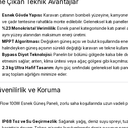
e Çıkan Teknik Avantajlar
Esnek Gövde Yapısı:
Karavan çatısının bombeli yüzeyine, kamyonet 
ve çadır tentesine rahatlıkla monte edilebilir. Geleneksel katı panell
%23 Monokristal Verimlilik:
Esnek panel kategorisinde katı panel al
aynı yüzey alanından maksimum enerji üretimi.
MPPT Algoritması:
Değişken güneş açısı ve bulut koşullarında enerj
halindeyken güneş açısının sürekli değiştiği karavan ve tekne kullanı
Bypass Diyot Teknolojisi:
Panelin bir bölümü gölgede kalsa bile d
etmesini sağlar; anten, klima ünitesi veya ağaç gölgesi gibi kaçınılm
2.3 kg Ultra Hafif Tasarım:
Aynı güç sınıfındaki geleneksel katı pane
araç toplam ağırlığını minimize eder.
venilirlik ve Koruma
Flow 100W Esnek Güneş Paneli, zorlu saha koşullarında uzun vadeli 
IP68 Toz ve Su Geçirmezlik:
Sağanak yağış, deniz suyu spreyi, tuzl
kesintisiz devam. Tekne güverte kurulumlarında deniz suyunun pane