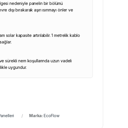
lgesi nedeniyle panelin bir bölümü
re dışı bırakarak aşırı ısınmayı önler ve
olar kapasite artırılabilir. 1 metrelik kablo
sağlar.
ve sürekli nem koşullarında uzun vadeli
likle uygundur.
anelleri
Marka:
EcoFlow