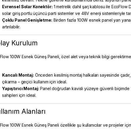
Evrensel Solar Konektör:
1 metrelik dahil şarj kablosu ile EcoFlow 
solar giriş portlu üçüncü parti sistemler ve 48V enerji sistemleriyle t
Çoklu Panel Genişletme:
Birden fazla 100W esnek panel yan yana 
artırılabilir.
lay Kurulum
Flow 100W
Esnek Güneş Paneli
, özel alet veya teknik bilgi gerektirm
Kancalı Montaj:
Önceden kesilmiş montaj halkaları sayesinde çadır, t
çıkarma – geçici kullanım için ideal.
Yapıştırıcı Montaj:
Panel doğrudan kavisli yüzeye güvenli biçimde ya
sahipleri için ideal.
llanım Alanları
Flow 100W Esnek Güneş Paneli özellikle şu kullanıcılar ve projeler için 