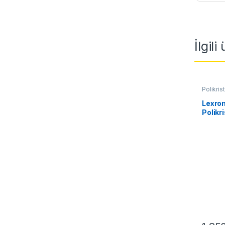
İlgili
Polikris
Güneş P
Lexron
Polikri
Mini S