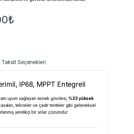
00
₺
Taksit Seçenekleri
imli, IP68, MPPT Entegreli
lere tam uyum sağlayan esnek gövdesi,
%23 yüksek
kasaları, tekneler ve çadır tenteler gibi geleneksel
rlanmış yenilikçi bir solar çözümdür.