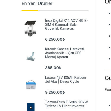
Ön
En Yeni Ürünler
İnox Digital X14 AOV 4G E-
SIM 4 Kameralı Solar
Güvenlik Kamerası
6.250,00
₺
Kiremit Kancası Hareketli
Ayarlanabilir – Çatı GES
Montaj Aparatı
385,00
₺
Gü
Lexron 12V 105Ah Karbon
Jel Akü | Deep Cycle
Eco
9.250,00
₺
TommaTech F Serisi 20kW
Trifaze LV Hibrit İnverter