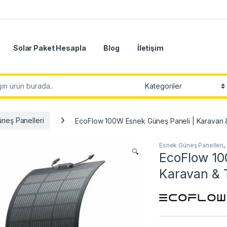
Solar Paket Hesapla
Blog
İletişim
neş Panelleri
EcoFlow 100W Esnek Güneş Paneli | Karavan
Esnek Güneş Panelleri
,
🔍
EcoFlow 10
Karavan & 