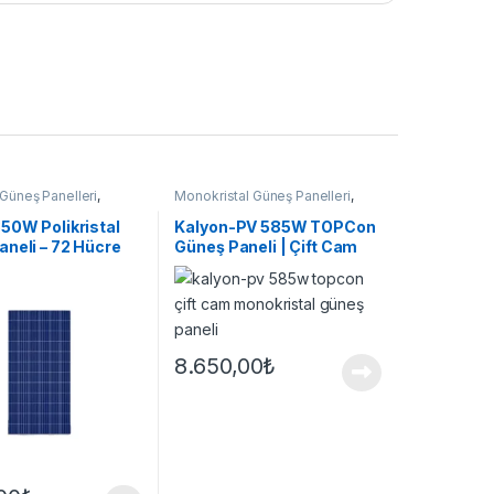
l Güneş Panelleri
,
Monokristal Güneş Panelleri
,
elleri
Güneş Panelleri
50W Polikristal
Kalyon-PV 585W TOPCon
neli – 72 Hücre
Güneş Paneli | Çift Cam
Bifacial M10
8.650,00
₺