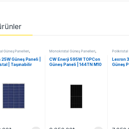
 ürünler
tal Güneş Panelleri
,
Monokristal Güneş Panelleri
,
Polikrista
anelleri
Güneş Panelleri
Güneş Pan
 25W Güneş Paneli |
CW Enerji 595W TOPCon
Lexron 3
stal | Taşınabilir
Güneş Paneli | 144TN M10
Güneş Pa
olar Panel
Çift Cam