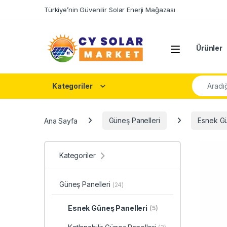
Skip to navigation
Skip to content
Türkiye’nin Güvenilir Solar Enerji Mağazası
Open
Ürünler
Şunu ara:
Kategoriler
Ana Sayfa
Güneş Panelleri
Esnek Gü
Kategoriler
Güneş Panelleri
(24)
Esnek Güneş Panelleri
(5)