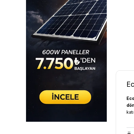
Ec
Eco
dön
kat