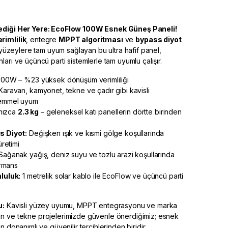
ediği Her Yere: EcoFlow 100W Esnek Güneş Paneli!
rimlilik
, entegre
MPPT algoritması
ve
bypass diyot
i yüzeylere tam uyum sağlayan bu ultra hafif panel,
arı ve üçüncü parti sistemlerle tam uyumlu çalışır.
00W – %23 yüksek dönüşüm verimliliği
aravan, kamyonet, tekne ve çadır gibi kavisli
emmel uyum
nızca
2.3 kg
– geleneksel katı panellerin dörtte birinden
 Diyot:
Değişken ışık ve kısmi gölge koşullarında
retimi
ağanak yağış, deniz suyu ve tozlu arazi koşullarında
ormans
luluk:
1 metrelik solar kablo ile EcoFlow ve üçüncü parti
u:
Kavisli yüzey uyumu, MPPT entegrasyonu ve marka
n ve tekne projelerimizde güvenle önerdiğimiz; esnek
n donanımlı ve güvenilir tercihlerinden biridir.