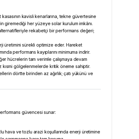
kasasının kavisli kenarlarına, tekne güvertesine
erin giremediği her yüzeye solar kurulum imkânı.
ternatifleriyle rekabetçi bir performans değeri;
i üretimini sürekli optimize eder. Hareket
mında performans kayıplarını minimuma indirir.
iğer hücrelerin tam verimle çalışmaya devam
az kısmi gölgelenmelerde kritik öneme sahiptir.
llerin dörtte birinden az ağırlık; çatı yükünü ve
performans güvencesi sunar:
u hava ve tozlu arazi koşullarında enerji üretimine
le çarpmasına karşı tam koruma.