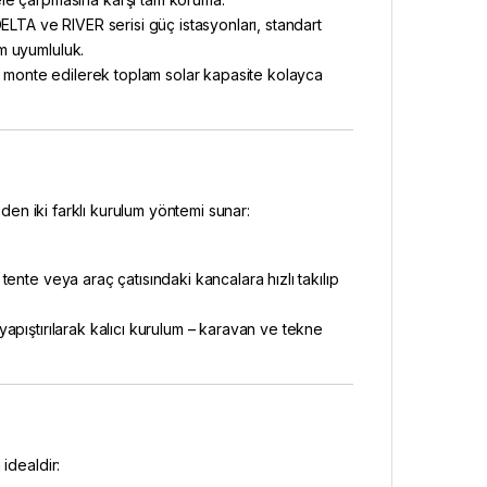
DELTA ve RIVER serisi güç istasyonları, standart
am uyumluluk.
monte edilerek toplam solar kapasite kolayca
eden iki farklı kurulum yöntemi sunar:
ente veya araç çatısındaki kancalara hızlı takılıp
pıştırılarak kalıcı kurulum – karavan ve tekne
idealdir: