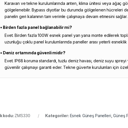
Karavan ve tekne kurulumlarında anten, klima ünitesi veya ağaç gö
gölgelenebilir. Bypass diyotlar bu durumda gölgelenen hücreleri dev
panelin geri kalanının tam verimle çalışmaya devam etmesini sağlar.
• Birden fazla panel bağlanabilir mi?
Evet. Birden fazla 100W esnek panel yan yana monte edilerek toplam s
uzunluğu çoklu panel kurulumlarında paneller arası yeterli esneklik 
• Deniz ortamında güvenli midir?
Evet. IP68 koruma standardı, tuzlu deniz havası, deniz suyu spreyi 
güvenilir çalışmayı garanti eder. Tekne güverte kurulumları için özel
k kodu:
ZMS330
Kategoriler:
Esnek Güneş Panelleri
,
Güneş P