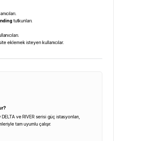
anıcıları.
anding
tutkunları.
llanıcıları.
e eklemek isteyen kullanıcılar.
ur?
 DELTA ve RIVER serisi güç istasyonları,
leriyle tam uyumlu çalışır.