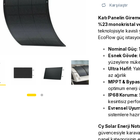
Karşılaştır
Katı Panelin Girem
%23 monokristal ve
teknolojisiyle kavisl
EcoFlow güç istasyonl
Nominal Güç:
1
Esnek Gövde:
K
yüzeylere mük
Ultra Hafif:
Yal
az ağırlık
MPPT & Bypass
optimum enerji ü
IP68 Koruma:
S
kesintisiz perf
Evrensel Uyum
sistemlere hazır
Cy Solar Enerji
Not
güvencesiyle karava
panel kategorisinin e