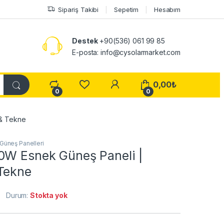
Sipariş Takibi
Sepetim
Hesabım
Destek
+90(536) 061 99 85
E-posta: info@cysolarmarket.com
My Account
0,00
₺
0
0
 & Tekne
Güneş Panelleri
0W Esnek Güneş Paneli |
Tekne
Durum:
Stokta yok