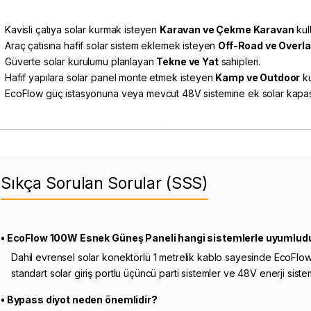
Kavisli çatıya solar kurmak isteyen
Karavan ve Çekme Karavan
kull
Araç çatısına hafif solar sistem eklemek isteyen
Off-Road ve Overl
Güverte solar kurulumu planlayan
Tekne ve Yat
sahipleri.
Hafif yapılara solar panel monte etmek isteyen
Kamp ve Outdoor
ku
EcoFlow güç istasyonuna veya mevcut 48V sistemine ek solar kapasit
Sıkça Sorulan Sorular (SSS)
• EcoFlow 100W Esnek Güneş Paneli hangi sistemlerle uyumlud
Dahil evrensel solar konektörlü 1 metrelik kablo sayesinde EcoFlow
standart solar giriş portlu üçüncü parti sistemler ve 48V enerji sistem
• Bypass diyot neden önemlidir?