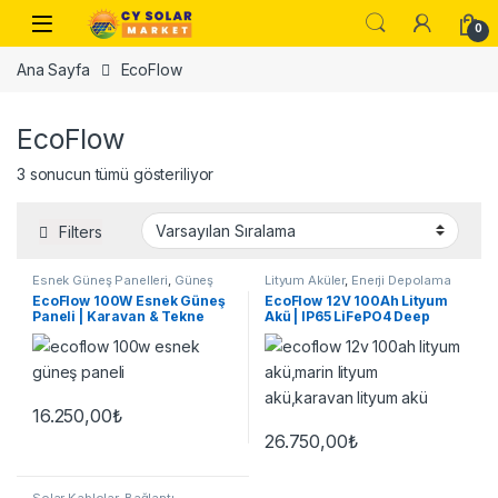
Skip to navigation
Skip to content
Open
0
Ana Sayfa
EcoFlow
EcoFlow
3 sonucun tümü gösteriliyor
Filters
Esnek Güneş Panelleri
,
Güneş
Lityum Aküler
,
Enerji Depolama
Panelleri
EcoFlow 100W Esnek Güneş
EcoFlow 12V 100Ah Lityum
Paneli | Karavan & Tekne
Akü | IP65 LiFePO4 Deep
Cycle
16.250,00
₺
26.750,00
₺
Solar Kablolar
,
Bağlantı