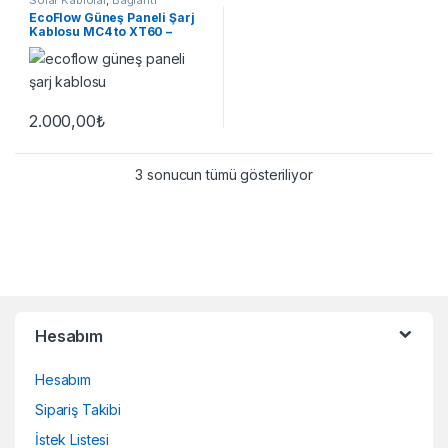
Ekipmanları
EcoFlow Güneş Paneli Şarj
Kablosu MC4 to XT60 –
Orijinal Aksesuar
2.000,00
₺
Bu ürünün birden fazla varyasyonu var. Seçenekler ürün sayfasınd
3 sonucun tümü gösteriliyor
Brands Carousel
Hesabım
Hesabım
Sipariş Takibi
İstek Listesi