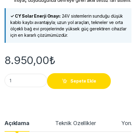
ihtiyaç duyulduğunda devreye giren akıllı sessiz fan sistemi.
✓
CY Solar Enerji
Onayı:
24V sistemlerin sunduğu düşük
kablo kaybı avantajıyla; uzun yol araçları, tekneler ve orta
ölçekli bağ evi projelerinde yüksek güç gerektiren cihazlar
için en kararlı çözümümüzdür.
8.950,00
₺
Mexxsun 24V 1500W Tam Sinüs İnverter quantity
Sepete Ekle
Açıklama
Teknik Özellikler
Yorum