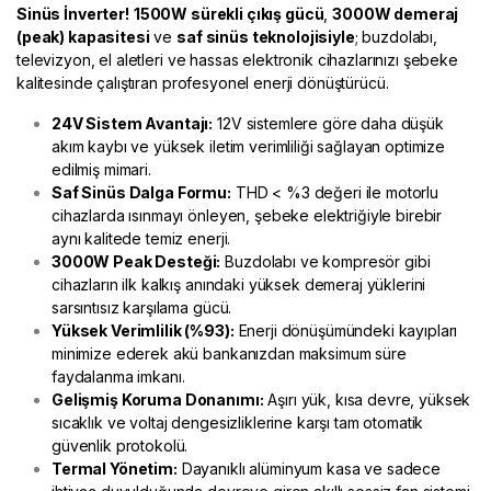
Sinüs İnverter!
1500W sürekli çıkış gücü
,
3000W demeraj
(peak) kapasitesi
ve
saf sinüs teknolojisiyle
; buzdolabı,
televizyon, el aletleri ve hassas elektronik cihazlarınızı şebeke
kalitesinde çalıştıran profesyonel enerji dönüştürücü.
24V Sistem Avantajı:
12V sistemlere göre daha düşük
akım kaybı ve yüksek iletim verimliliği sağlayan optimize
edilmiş mimari.
Saf Sinüs Dalga Formu:
THD < %3 değeri ile motorlu
cihazlarda ısınmayı önleyen, şebeke elektriğiyle birebir
aynı kalitede temiz enerji.
3000W Peak Desteği:
Buzdolabı ve kompresör gibi
cihazların ilk kalkış anındaki yüksek demeraj yüklerini
sarsıntısız karşılama gücü.
Yüksek Verimlilik (%93):
Enerji dönüşümündeki kayıpları
minimize ederek akü bankanızdan maksimum süre
faydalanma imkanı.
Gelişmiş Koruma Donanımı:
Aşırı yük, kısa devre, yüksek
sıcaklık ve voltaj dengesizliklerine karşı tam otomatik
güvenlik protokolü.
Termal Yönetim:
Dayanıklı alüminyum kasa ve sadece