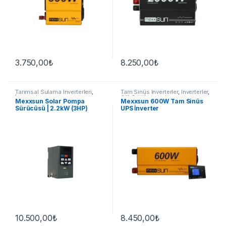
3.750,00
₺
8.250,00
₺
Tarımsal Sulama İnverterleri
,
Tam Sinüs İnverterler
,
İnverterler
,
İnverterler
Off-Grid İnverterler
Mexxsun Solar Pompa
Mexxsun 600W Tam Sinüs
Sürücüsü | 2.2kW (3HP)
UPS İnverter
10.500,00
₺
8.450,00
₺