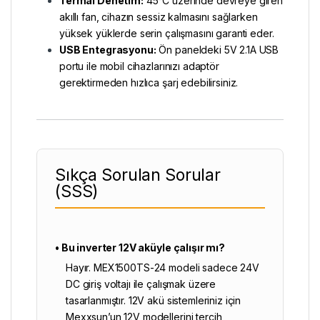
Termal Denetim:
45°C üzerinde devreye giren
akıllı fan, cihazın sessiz kalmasını sağlarken
yüksek yüklerde serin çalışmasını garanti eder.
USB Entegrasyonu:
Ön paneldeki 5V 2.1A USB
portu ile mobil cihazlarınızı adaptör
gerektirmeden hızlıca şarj edebilirsiniz.
Sıkça Sorulan Sorular
(SSS)
• Bu inverter 12V aküyle çalışır mı?
Hayır. MEX1500TS-24 modeli sadece 24V
DC giriş voltajı ile çalışmak üzere
tasarlanmıştır. 12V akü sistemleriniz için
Mexxsun’un 12V modellerini tercih