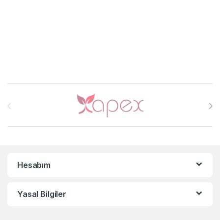
Brands Carousel
Hesabım
Yasal Bilgiler