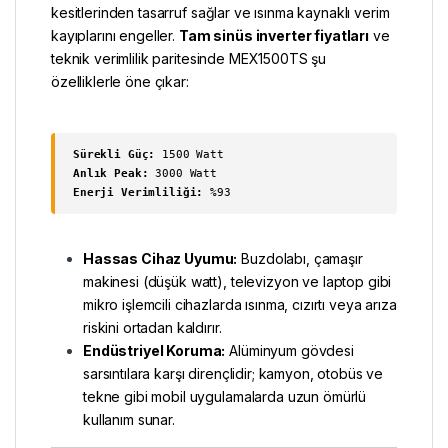
kesitlerinden tasarruf sağlar ve ısınma kaynaklı verim
kayıplarını engeller.
Tam sinüs inverter fiyatları
ve
teknik verimlilik paritesinde MEX1500TS şu
özelliklerle öne çıkar:
Sürekli Güç:
1500 Watt
Anlık Peak:
3000 Watt
Enerji Verimliliği:
%93
Hassas Cihaz Uyumu:
Buzdolabı, çamaşır
makinesi (düşük watt), televizyon ve laptop gibi
mikro işlemcili cihazlarda ısınma, cızırtı veya arıza
riskini ortadan kaldırır.
Endüstriyel Koruma:
Alüminyum gövdesi
sarsıntılara karşı dirençlidir; kamyon, otobüs ve
tekne gibi mobil uygulamalarda uzun ömürlü
kullanım sunar.