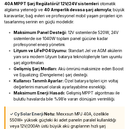
40A MPPT Şarj Regülatörü!
12V/24V sistemleri
otomatik
algılama yeteneği ve
40 Amperlik devasa şarj akımıyla
; büyük
karavanlar, bağ evleri ve profesyonel mobil yaşam projeleri için
tasarlanmış serinin en güçlü modelidir.
Maksimum Panel Desteği:
12V sistemlerde 520W, 24V
sistemlerde ise 1040W toplam panel gücüne kadar
profesyonel enerji yönetimi.
Lityum ve LiFePO4 Uyumu:
Standart Jel ve AGM akülerin
yanı sıra modern Lityum batarya teknolojileriyle tam uyumlu
şarj algoritmaları.
Gelişmiş Şarj Modları:
Akü ömrünü maksimize eden Boost
ve Equalizing (Dengeleme) şarj desteği.
Kullanıcı Tanımlı Ayarlar:
Özel batarya tipleri için voltaj
değerlerini manuel olarak ayarlayabilme esnekliği.
Maksimum Enerji Hasadı:
Gelişmiş MPPT algoritması ile
bulutlu havalarda bile %98’e varan dönüşüm verimliliği.
✓ Cy Solar Enerji
Notu:
Mexxsun MPJ 40A, özellikle
550W+ yüksek güçteki iki adet panelin paralel kullanıldığı
veya 12V/200Ah üstü büyük akü gruplarının hızlı şarj