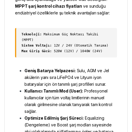
MPPT şarj kontrol cihazı fiyatları
ve sunduğu
endüstriyel özelliklerle şu teknik avantajları sağlar:
Teknoloji:
Maksimum Güç Noktası Takibi
(MPPT)
Sistem Voltajı:
12V / 24V (Otomatik Tanıma)
Max Giriş Gücü:
520W (12V) / 1040W (24V)
Geniş Batarya Yelpazesi:
Sulu, AGM ve Jel
akülerin yanı sıra LiFePO4 ve Lityum iyon
bataryalar için ön tanımlı şarj profilleri sunar.
Kullanıcı Tanımlı Mod (User):
Profesyonel
kullanıcılar için tüm voltaj limitlerinin manuel
olarak girilmesine olanak tanıyarak tam kontrol
sağlar.
Optimize Edilmiş Şarj Süreci:
Equalizing
(Dengeleme) ve Boost şarj modları sayesinde
akü plakalarında sülfatlaşmayı önler ve batarya