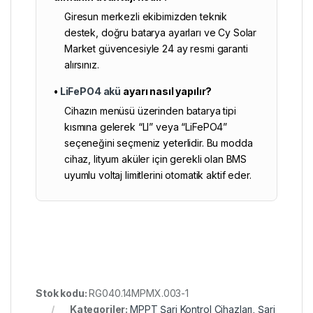
Giresun merkezli ekibimizden teknik
destek, doğru batarya ayarları ve
Cy Solar
Market
güvencesiyle 24 ay resmi garanti
alırsınız.
•
LiFePO4 akü
ayarı nasıl yapılır?
Cihazın menüsü üzerinden batarya tipi
kısmına gelerek “LI” veya “LiFePO4”
seçeneğini seçmeniz yeterlidir. Bu modda
cihaz, lityum aküler için gerekli olan BMS
uyumlu voltaj limitlerini otomatik aktif eder.
Stok kodu:
RG040.14MPMX.003-1
Kategoriler:
MPPT Şarj Kontrol Cihazları
,
Şarj