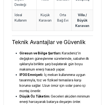
Desteği
İdeal
Küçük
Orta
Villa /
Kullanım
Karavan
Bağ Evi
Büyük
Karavan
Teknik Avantajlar ve Güvenlik
Giresun ve Bölge Şartları:
Karadeniz’in
değişken güneşlenme sürelerinde, sabahın ilk
ışıklarıyla birlikte şarjı başlatarak gün boyu
maksimum enerji hasadı yapar.
IP30 Emniyeti:
İç mekan kullanımına uygun
tasarımıyla, toz ve fiziksel temaslara karşı
koruma sağlar. Uzun ömür için solar pano içi
montaj önerilir.
Düşük Öz Tüketim:
Geceleri aküden minimum
enerji harcayarak batarya deşarjını önler.