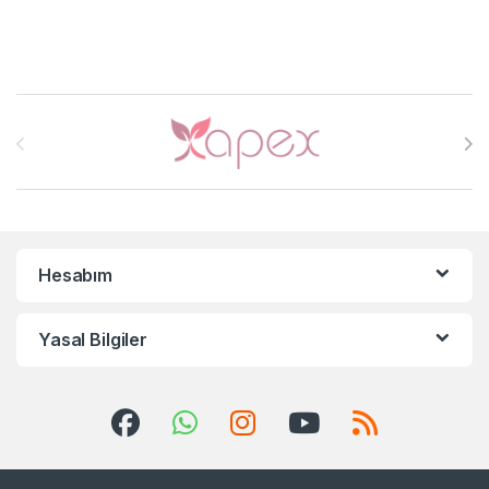
Brands Carousel
Hesabım
Yasal Bilgiler