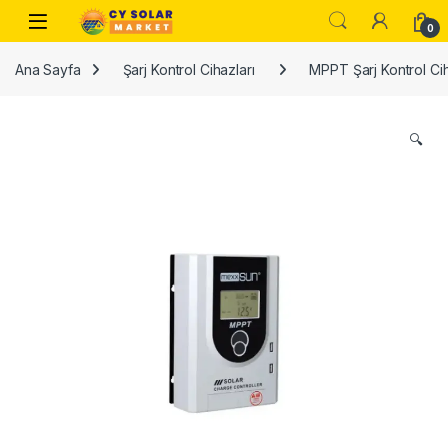
Skip to navigation
Skip to content
Open
0
Ana Sayfa
Şarj Kontrol Cihazları
MPPT Şarj Kontrol Cih
🔍