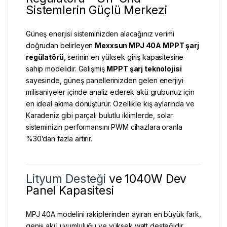
Sistemlerin Güçlü Merkezi
Güneş enerjisi sisteminizden alacağınız verimi
doğrudan belirleyen
Mexxsun MPJ 40A MPPT şarj
regülatörü
, serinin en yüksek giriş kapasitesine
sahip modelidir. Gelişmiş
MPPT şarj teknolojisi
sayesinde, güneş panellerinizden gelen enerjiyi
milisaniyeler içinde analiz ederek akü grubunuz için
en ideal akıma dönüştürür. Özellikle kış aylarında ve
Karadeniz gibi parçalı bulutlu iklimlerde, solar
sisteminizin performansını PWM cihazlara oranla
%30’dan fazla artırır.
Lityum Desteği
ve 1040W Dev
Panel Kapasitesi
MPJ 40A modelini rakiplerinden ayıran en büyük fark,
geniş akü uyumluluğu ve yüksek watt desteğidir.