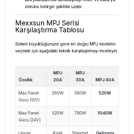
ömrünü belirgin şekilde uzatır.
Mexxsun MPJ Serisi
Karşılaştırma Tablosu
Sistem büyüklüğünüze göre en doğru MPJ modelini
seçmek için aşağıdaki teknik karşılaştırmayı inceleyin:
MPJ
MPJ
Özellik
20A
30A
MPJ 40A
Max Panel
260W
390W
520W
Gücü (12V)
Max Panel
520W
780W
1040W
Gücü (24V)
Lityum
Kısıtlı
Standart
Gelişmiş