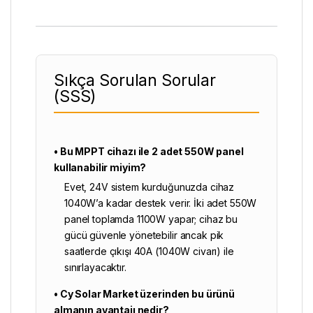
Sıkça Sorulan Sorular
(SSS)
• Bu MPPT cihazı ile 2 adet 550W panel
kullanabilir miyim?
Evet, 24V sistem kurduğunuzda cihaz
1040W’a kadar destek verir. İki adet 550W
panel toplamda 1100W yapar; cihaz bu
gücü güvenle yönetebilir ancak pik
saatlerde çıkışı 40A (1040W civarı) ile
sınırlayacaktır.
• Cy Solar Market üzerinden bu ürünü
almanın avantajı nedir?