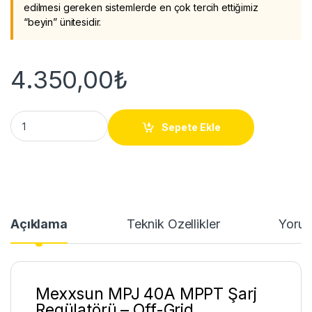
edilmesi gereken sistemlerde en çok tercih ettiğimiz
“beyin” ünitesidir.
4.350,00
₺
Mexxsun MPJ 40A MPPT Şarj Kontrol Cihazı quantity
Sepete Ekle
Açıklama
Teknik Özellikler
Yorum
Mexxsun MPJ 40A MPPT Şarj
Regülatörü – Off-Grid