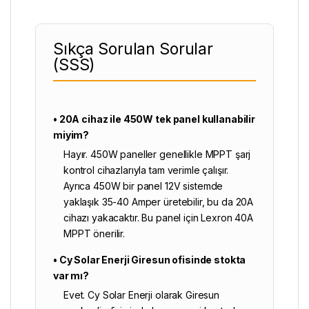
Sıkça Sorulan Sorular
(SSS)
• 20A cihaz ile 450W tek panel kullanabilir
miyim?
Hayır. 450W paneller genellikle MPPT şarj
kontrol cihazlarıyla tam verimle çalışır.
Ayrıca 450W bir panel 12V sistemde
yaklaşık 35-40 Amper üretebilir, bu da 20A
cihazı yakacaktır. Bu panel için Lexron 40A
MPPT önerilir.
• Cy Solar Enerji Giresun ofisinde stokta
var mı?
Evet.
Cy Solar Enerji
olarak Giresun