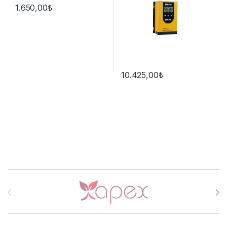
1.650,00
₺
10.425,00
₺
Brands Carousel