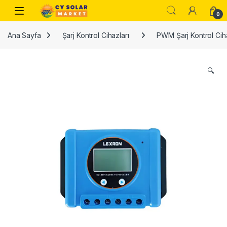
Skip to navigation
Skip to content
Open
0
Ana Sayfa
Şarj Kontrol Cihazları
PWM Şarj Kontrol Ciha
🔍