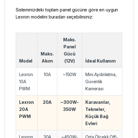
Sisteminizdeki toplam panel gücüne göre en uygun
Lexron modelini buradan seçebilirsiniz:
Maks.
Panel
Maks.
Gücü
Model
Akım
(12V)
İdeal Kullanım
Lexron
10A
~150W
Mini Aydınlatma,
10A
Güvenlik
PWM
Kamerası
Lexron
20A
~300W-
Karavanlar,
20A
350W
Tekneler,
PWM
Küçük Bağ
Evleri
Lexron
30A
~450W-
Orta Ölçekli Off-