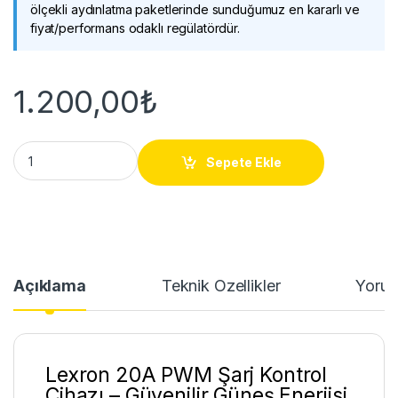
ölçekli aydınlatma paketlerinde sunduğumuz en kararlı ve
fiyat/performans odaklı regülatördür.
1.200,00
₺
Lexron 20A PWM Şarj Kontrol Cihazı quantity
Sepete Ekle
Açıklama
Teknik Özellikler
Yorum
Lexron 20A PWM Şarj Kontrol
Cihazı – Güvenilir Güneş Enerjisi