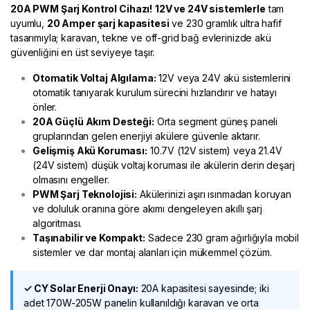
20A PWM Şarj Kontrol Cihazı!
12V ve 24V sistemlerle
tam
uyumlu,
20 Amper şarj kapasitesi
ve 230 gramlık ultra hafif
tasarımıyla; karavan, tekne ve off-grid bağ evlerinizde akü
güvenliğini en üst seviyeye taşır.
Otomatik Voltaj Algılama:
12V veya 24V akü sistemlerini
otomatik tanıyarak kurulum sürecini hızlandırır ve hatayı
önler.
20A Güçlü Akım Desteği:
Orta segment güneş paneli
gruplarından gelen enerjiyi akülere güvenle aktarır.
Gelişmiş Akü Koruması:
10.7V (12V sistem) veya 21.4V
(24V sistem) düşük voltaj koruması ile akülerin derin deşarj
olmasını engeller.
PWM Şarj Teknolojisi:
Akülerinizi aşırı ısınmadan koruyan
ve doluluk oranına göre akımı dengeleyen akıllı şarj
algoritması.
Taşınabilir ve Kompakt:
Sadece 230 gram ağırlığıyla mobil
sistemler ve dar montaj alanları için mükemmel çözüm.
✓ CY Solar Enerji Onayı:
20A kapasitesi sayesinde; iki
adet 170W-205W panelin kullanıldığı karavan ve orta