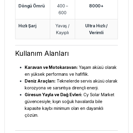
Döngü Ömrü
400 –
8000+
600
Hızlı Şarj
Yavaş /
Ultra Hızlı /
Kayıplı
Verimli
Kullanım Alanları
Karavan ve Motokaravan:
Yaşam aküsü olarak
en yüksek performans ve hafiflik.
Deniz Araçları:
Teknelerde servis aküsü olarak
korozyona ve sarsıntıya dirençli enerji.
Giresun Yayla ve Dağ Evleri:
Cy Solar Market
güvencesiyle; kışın soğuk havalarda bile
kapasite kaybı minimum olan en dayanıklı
çözüm.