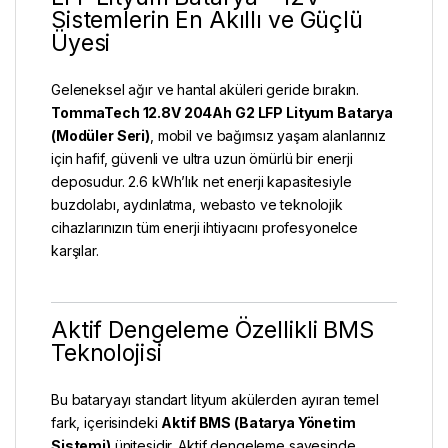
Sistemlerin En Akıllı ve Güçlü
Üyesi
Geleneksel ağır ve hantal aküleri geride bırakın.
TommaTech 12.8V 204Ah G2 LFP Lityum Batarya
(Modüler Seri)
, mobil ve bağımsız yaşam alanlarınız
için hafif, güvenli ve ultra uzun ömürlü bir enerji
deposudur. 2.6 kWh’lık net enerji kapasitesiyle
buzdolabı, aydınlatma, webasto ve teknolojik
cihazlarınızın tüm enerji ihtiyacını profesyonelce
karşılar.
Aktif Dengeleme Özellikli BMS
Teknolojisi
Bu bataryayı standart lityum akülerden ayıran temel
fark, içerisindeki
Aktif BMS (Batarya Yönetim
Sistemi)
ünitesidir. Aktif dengeleme sayesinde