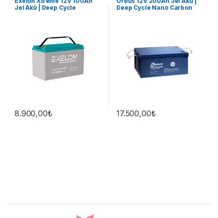
Exelon Xtreme 12V 100Ah
Orbus 12V 200Ah Jel Akü |
Jel Akü | Deep Cycle
Deep Cycle Nano Carbon
8.900,00
₺
17.500,00
₺
Brands Carousel