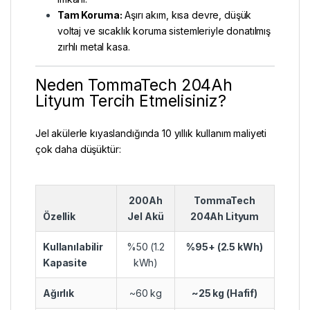
Tam Koruma:
Aşırı akım, kısa devre, düşük
voltaj ve sıcaklık koruma sistemleriyle donatılmış
zırhlı metal kasa.
Neden TommaTech 204Ah
Lityum Tercih Etmelisiniz?
Jel akülerle kıyaslandığında 10 yıllık kullanım maliyeti
çok daha düşüktür:
200Ah
TommaTech
Özellik
Jel Akü
204Ah Lityum
Kullanılabilir
%50 (1.2
%95+ (2.5 kWh)
Kapasite
kWh)
Ağırlık
~60 kg
~25 kg (Hafif)