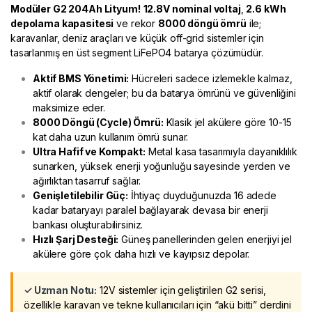
Modüler G2 204Ah Lityum!
12.8V nominal voltaj
,
2.6 kWh
depolama kapasitesi
ve rekor
8000 döngü ömrü
ile;
karavanlar, deniz araçları ve küçük off-grid sistemler için
tasarlanmış en üst segment LiFePO4 batarya çözümüdür.
Aktif BMS Yönetimi:
Hücreleri sadece izlemekle kalmaz,
aktif olarak dengeler; bu da batarya ömrünü ve güvenliğini
maksimize eder.
8000 Döngü (Cycle) Ömrü:
Klasik jel akülere göre 10-15
kat daha uzun kullanım ömrü sunar.
Ultra Hafif ve Kompakt:
Metal kasa tasarımıyla dayanıklılık
sunarken, yüksek enerji yoğunluğu sayesinde yerden ve
ağırlıktan tasarruf sağlar.
Genişletilebilir Güç:
İhtiyaç duyduğunuzda 16 adede
kadar bataryayı paralel bağlayarak devasa bir enerji
bankası oluşturabilirsiniz.
Hızlı Şarj Desteği:
Güneş panellerinden gelen enerjiyi jel
akülere göre çok daha hızlı ve kayıpsız depolar.
✓ Uzman Notu:
12V sistemler için geliştirilen G2 serisi,
özellikle karavan ve tekne kullanıcıları için “akü bitti” derdini