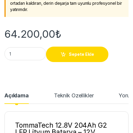
ortadan kaldıran, derin deşarja tam uyumlu profesyonel bir
yatırımdır.
64.200,00
₺
TommaTech 12.8V 204Ah G2 LFP Lityum Batarya quantity
Sepete Ekle
Açıklama
Teknik Özellikler
Yorum
TommaTech 12.8V 204Ah G2
LFP Lityum Batarya – 12V