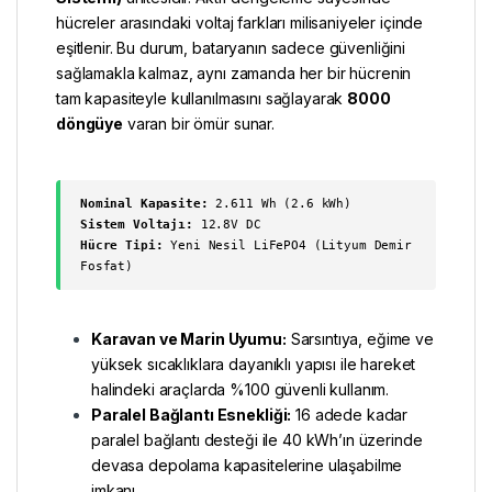
hücreler arasındaki voltaj farkları milisaniyeler içinde
eşitlenir. Bu durum, bataryanın sadece güvenliğini
sağlamakla kalmaz, aynı zamanda her bir hücrenin
tam kapasiteyle kullanılmasını sağlayarak
8000
döngüye
varan bir ömür sunar.
Nominal Kapasite:
2.611 Wh (2.6 kWh)
Sistem Voltajı:
12.8V DC
Hücre Tipi:
Yeni Nesil LiFePO4 (Lityum Demir
Fosfat)
Karavan ve Marin Uyumu:
Sarsıntıya, eğime ve
yüksek sıcaklıklara dayanıklı yapısı ile hareket
halindeki araçlarda %100 güvenli kullanım.
Paralel Bağlantı Esnekliği:
16 adede kadar
paralel bağlantı desteği ile 40 kWh’ın üzerinde
devasa depolama kapasitelerine ulaşabilme
imkanı.