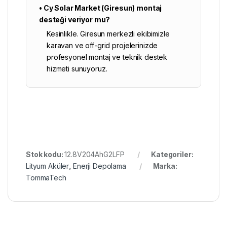
• Cy Solar Market (Giresun) montaj
desteği veriyor mu?
Kesinlikle. Giresun merkezli ekibimizle
karavan ve off-grid projelerinizde
profesyonel montaj ve teknik destek
hizmeti sunuyoruz.
Stok kodu:
12.8V204AhG2LFP
Kategoriler:
Lityum Aküler
,
Enerji Depolama
Marka:
TommaTech