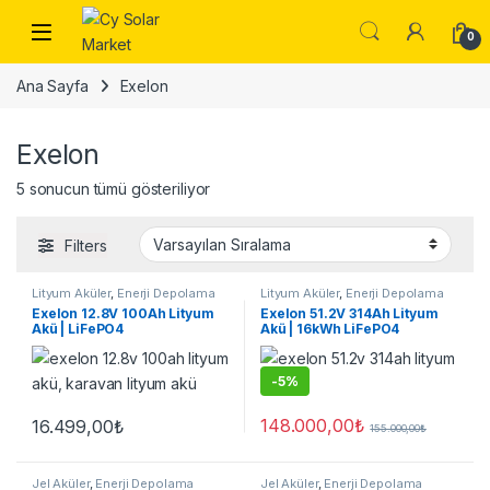
Skip to navigation
Skip to content
Open
0
Ana Sayfa
Exelon
Exelon
5 sonucun tümü gösteriliyor
Filters
Lityum Aküler
,
Enerji Depolama
Lityum Aküler
,
Enerji Depolama
Exelon 12.8V 100Ah Lityum
Exelon 51.2V 314Ah Lityum
Akü | LiFePO4
Akü | 16kWh LiFePO4
-
5%
148.000,00
₺
16.499,00
₺
155.000,00
₺
Jel Aküler
,
Enerji Depolama
Jel Aküler
,
Enerji Depolama