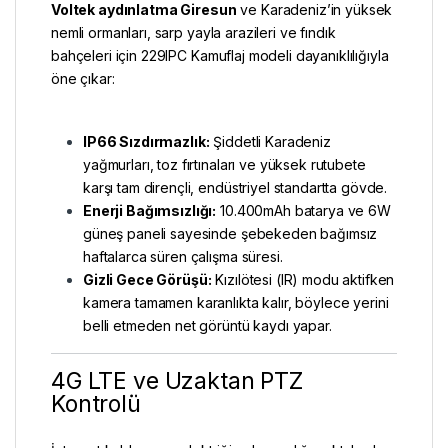
Voltek aydınlatma Giresun
ve Karadeniz’in yüksek
nemli ormanları, sarp yayla arazileri ve fındık
bahçeleri için 229IPC Kamuflaj modeli dayanıklılığıyla
öne çıkar:
IP66 Sızdırmazlık:
Şiddetli Karadeniz
yağmurları, toz fırtınaları ve yüksek rutubete
karşı tam dirençli, endüstriyel standartta gövde.
Enerji Bağımsızlığı:
10.400mAh batarya ve 6W
güneş paneli sayesinde şebekeden bağımsız
haftalarca süren çalışma süresi.
Gizli Gece Görüşü:
Kızılötesi (IR) modu aktifken
kamera tamamen karanlıkta kalır, böylece yerini
belli etmeden net görüntü kaydı yapar.
4G LTE ve Uzaktan PTZ
Kontrolü