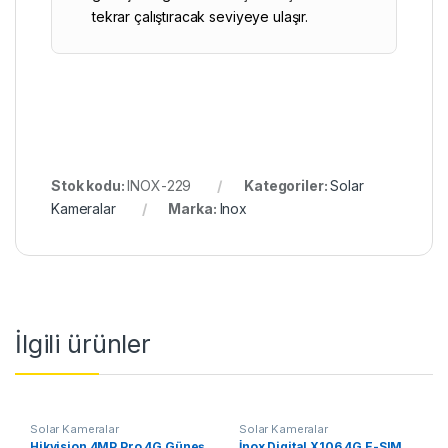
tekrar çalıştıracak seviyeye ulaşır.
Stok kodu:
INOX-229
Kategoriler:
Solar
Kameralar
Marka:
Inox
İlgili ürünler
Solar Kameralar
Solar Kameralar
Hikvision 4MP Pro 4G Güneş
İnox Digital X106 4G E-SIM