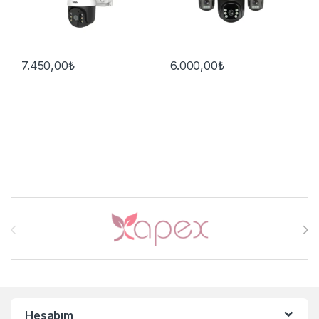
7.450,00
₺
6.000,00
₺
Brands Carousel
Hesabım