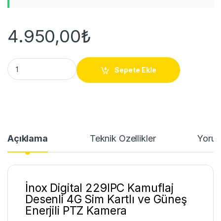
4.950,00
₺
İnox Digital 229IPC Kamuflaj 4G PTZ Güneş Enerjili Kamera qu
Sepete Ekle
Açıklama
Teknik Özellikler
Yorum
İnox Digital 229IPC Kamuflaj
Desenli 4G Sim Kartlı ve Güneş
Enerjili PTZ Kamera