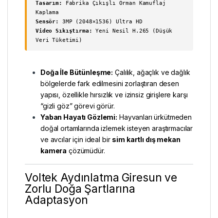
Tasarım:
Fabrika Çıkışlı Orman Kamuflaj
Kaplama
Sensör:
3MP (2048×1536) Ultra HD
Video Sıkıştırma:
Yeni Nesil H.265 (Düşük
Veri Tüketimi)
Doğa İle Bütünleşme:
Çalılık, ağaçlık ve dağlık
bölgelerde fark edilmesini zorlaştıran desen
yapısı, özellikle hırsızlık ve izinsiz girişlere karşı
“gizli göz” görevi görür.
Yaban Hayatı Gözlemi:
Hayvanları ürkütmeden
doğal ortamlarında izlemek isteyen araştırmacılar
ve avcılar için ideal bir
sim kartlı dış mekan
kamera
çözümüdür.
Voltek Aydınlatma Giresun ve
Zorlu Doğa Şartlarına
Adaptasyon