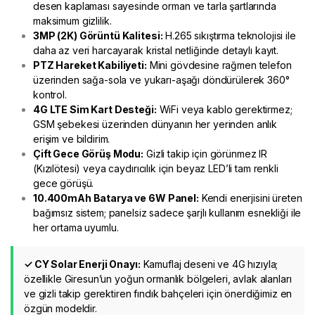
desen kaplaması sayesinde orman ve tarla şartlarında
maksimum gizlilik.
3MP (2K) Görüntü Kalitesi:
H.265 sıkıştırma teknolojisi ile
daha az veri harcayarak kristal netliğinde detaylı kayıt.
PTZ Hareket Kabiliyeti:
Mini gövdesine rağmen telefon
üzerinden sağa-sola ve yukarı-aşağı döndürülerek 360°
kontrol.
4G LTE Sim Kart Desteği:
WiFi veya kablo gerektirmez;
GSM şebekesi üzerinden dünyanın her yerinden anlık
erişim ve bildirim.
Çift Gece Görüş Modu:
Gizli takip için görünmez IR
(Kızılötesi) veya caydırıcılık için beyaz LED’li tam renkli
gece görüşü.
10.400mAh Batarya ve 6W Panel:
Kendi enerjisini üreten
bağımsız sistem; panelsiz sadece şarjlı kullanım esnekliği ile
her ortama uyumlu.
✓ CY Solar Enerji Onayı:
Kamuflaj deseni ve 4G hızıyla;
özellikle Giresun’un yoğun ormanlık bölgeleri, avlak alanları
ve gizli takip gerektiren fındık bahçeleri için önerdiğimiz en
özgün modeldir.