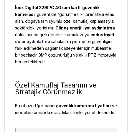
İnox Digital 229IPC
4G sim kartlı güvenlik
kamerası
; güvenlikte “görünmezlik” prensibini esas
alan, doğaya tam uyumlu özel kamuflaj kaplamasıyla
sektördeki yerini alır.
Güneş enerjili yol aydınlatma
noktalarında gizli denetim kurmak veya
endüstriyel
solar aydınlatma
sahalarının perimetre güvenliğini
fark edilmeden sağlamak isteyenler için mükemmel
bir seçimdir. 3MP çözünürlüğü ve akıllı PTZ motoruyla
her an tetiktedir.
Özel Kamuflaj Tasarımı ve
Stratejik Görünmezlik
Bu cihazı diğer
solar güvenlik kamerası fiyatları
ve
modelleri arasında eşsiz kılan, fonksiyonel desenidir: