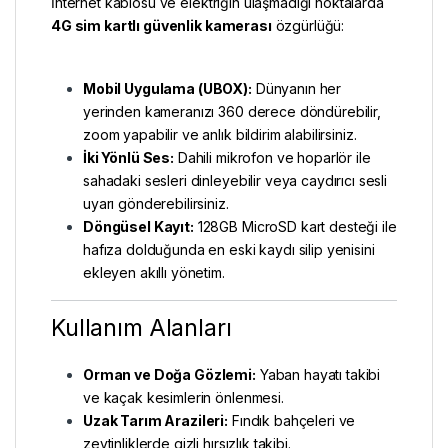
İnternet kablosu ve elektriğin ulaşmadığı noktalarda
4G sim kartlı güvenlik kamerası
özgürlüğü:
Mobil Uygulama (UBOX):
Dünyanın her
yerinden kameranızı 360 derece döndürebilir,
zoom yapabilir ve anlık bildirim alabilirsiniz.
İki Yönlü Ses:
Dahili mikrofon ve hoparlör ile
sahadaki sesleri dinleyebilir veya caydırıcı sesli
uyarı gönderebilirsiniz.
Döngüsel Kayıt:
128GB MicroSD kart desteği ile
hafıza dolduğunda en eski kaydı silip yenisini
ekleyen akıllı yönetim.
Kullanım Alanları
Orman ve Doğa Gözlemi:
Yaban hayatı takibi
ve kaçak kesimlerin önlenmesi.
Uzak Tarım Arazileri:
Fındık bahçeleri ve
zeytinliklerde gizli hırsızlık takibi.