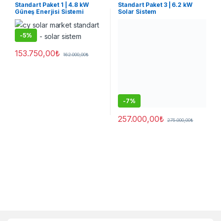
Sistemler
Sistemler
Standart Paket 1 | 4.8 kW
Standart Paket 3 | 6.2 kW
Güneş Enerjisi Sistemi
Solar Sistem
-
5%
153.750,00
₺
162.000,00
₺
-
7%
257.000,00
₺
275.000,00
₺
Brands Carousel