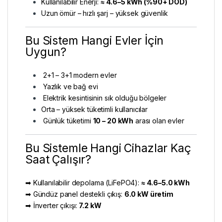
Kullanılabilir Enerji:
≈ 4.6–5 kWh (%90+ DOD)
Uzun ömür – hızlı şarj – yüksek güvenlik
Bu Sistem Hangi Evler İçin
Uygun?
2+1 – 3+1 modern evler
Yazlık ve bağ evi
Elektrik kesintisinin sık olduğu bölgeler
Orta – yüksek tüketimli kullanıcılar
Günlük tüketimi
10 – 20 kWh
arası olan evler
Bu Sistemle Hangi Cihazlar Kaç
Saat Çalışır?
➡ Kullanılabilir depolama (LiFePO4):
≈ 4.6–5.0 kWh
➡ Gündüz panel destekli çıkış:
6.0 kW üretim
➡ İnverter çıkışı:
7.2 kW