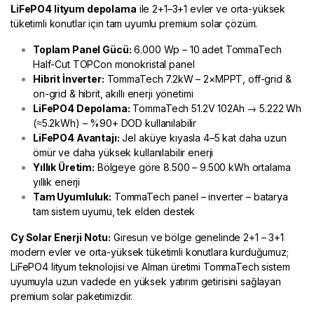
LiFePO4 lityum depolama
ile 2+1–3+1 evler ve orta-yüksek
tüketimli konutlar için tam uyumlu premium solar çözüm.
Toplam Panel Gücü:
6.000 Wp – 10 adet TommaTech
Half-Cut TOPCon monokristal panel
Hibrit İnverter:
TommaTech 7.2kW – 2×MPPT, off-grid &
on-grid & hibrit, akıllı enerji yönetimi
LiFePO4 Depolama:
TommaTech 51.2V 102Ah → 5.222 Wh
(≈5.2kWh) – %90+ DOD kullanılabilir
LiFePO4 Avantajı:
Jel aküye kıyasla 4–5 kat daha uzun
ömür ve daha yüksek kullanılabilir enerji
Yıllık Üretim:
Bölgeye göre 8.500 – 9.500 kWh ortalama
yıllık enerji
Tam Uyumluluk:
TommaTech panel – inverter – batarya
tam sistem uyumu, tek elden destek
Cy Solar Enerji
Notu:
Giresun ve bölge genelinde 2+1 – 3+1
modern evler ve orta-yüksek tüketimli konutlara kurduğumuz;
LiFePO4 lityum teknolojisi ve Alman üretimi TommaTech sistem
uyumuyla uzun vadede en yüksek yatırım getirisini sağlayan
premium solar paketimizdir.