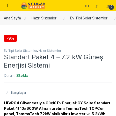
Skip to navigation
Skip to content
Open
0
Ana Sayfa
Hazır Sistemler
Ev Tipi Solar Sistemler
-
9%
Ev Tipi Solar Sistemler
,
Hazır Sistemler
Standart Paket 4 – 7.2 kW Güneş
Enerjisi Sistemi
Durum:
Stokta
Karşılaştır
LiFePO4 Güvencesiyle Güçlü Ev Enerjisi: CY Solar Standart
Paket 4!
10×600W Alman üretimi TommaTech TOPCon
panel
,
TommaTech 7.2kW akıllı hibrit inverter
ve
5.2kWh