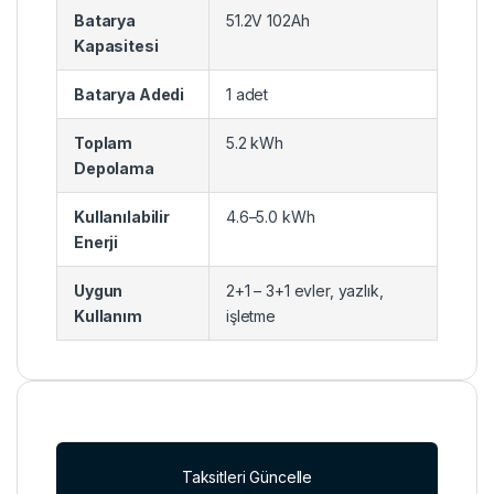
Batarya
51.2V 102Ah
Kapasitesi
Batarya Adedi
1 adet
Toplam
5.2 kWh
Depolama
Kullanılabilir
4.6–5.0 kWh
Enerji
Uygun
2+1 – 3+1 evler, yazlık,
Kullanım
işletme
Taksitleri Güncelle