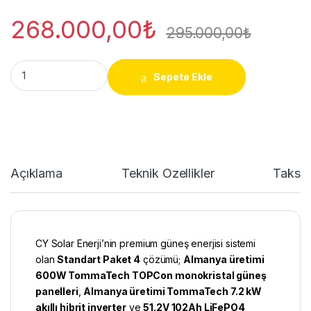
268.000,00
₺
295.000,00
₺
Standart Paket 4 - 7.2 kW Güneş Enerjisi Sistemi quantity
Sepete Ekle
Açıklama
Teknik Özellikler
Taksit
CY Solar Enerji
’nin premium
güneş enerjisi sistemi
olan
Standart Paket 4
çözümü;
Almanya üretimi
600W TommaTech TOPCon monokristal güneş
panelleri
,
Almanya üretimi TommaTech 7.2 kW
akıllı hibrit inverter
ve
51.2V 102Ah LiFePO4