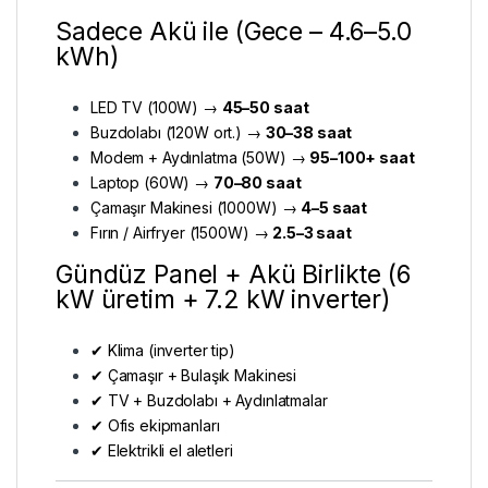
Sadece Akü ile (Gece – 4.6–5.0
kWh)
LED TV (100W) →
45–50 saat
Buzdolabı (120W ort.) →
30–38 saat
Modem + Aydınlatma (50W) →
95–100+ saat
Laptop (60W) →
70–80 saat
Çamaşır Makinesi (1000W) →
4–5 saat
Fırın / Airfryer (1500W) →
2.5–3 saat
Gündüz Panel + Akü Birlikte (6
kW üretim + 7.2 kW inverter)
✔ Klima (inverter tip)
✔ Çamaşır + Bulaşık Makinesi
✔ TV + Buzdolabı + Aydınlatmalar
✔ Ofis ekipmanları
✔ Elektrikli el aletleri