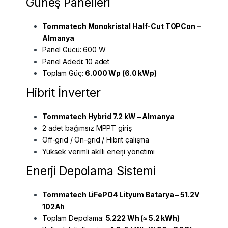
Güneş Panelleri
Tommatech Monokristal Half-Cut TOPCon –
Almanya
Panel Gücü: 600 W
Panel Adedi: 10 adet
Toplam Güç:
6.000 Wp (6.0 kWp)
Hibrit İnverter
Tommatech Hybrid 7.2 kW – Almanya
2 adet bağımsız MPPT giriş
Off-grid / On-grid / Hibrit çalışma
Yüksek verimli akıllı enerji yönetimi
Enerji Depolama Sistemi
Tommatech LiFePO4 Lityum Batarya – 51.2V
102Ah
Toplam Depolama:
5.222 Wh (≈ 5.2 kWh)