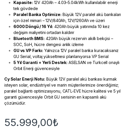
Kapasite:
12V 420Ah – 4.03–5.04kWh kullanılabilir enerji
tek gövdede
Paralel Banka Optimize:
Büyük 12V paralel akü bankaları
için özel mimari – 12V/840Ah, 12V/1260Ah ve üzeri
6000 Döngü / 16 Yıl:
420Ah büyük yatırımda 10 kez
değişim maliyetini ortadan kaldırır
Bluetooth BMS:
420Ah büyük rezervin akıllı bekçisi –
SOC, SoH, hücre dengesi anlık izleme
GU vs VP Farkı:
Yalnızca 12V paralel banka kuracaksanız
GU Serial, voltaj yükseltmesi planlanıyorsa VP Serial
5 Yıl Garanti + Yerli Destek:
ASELSAN ve Turkcell onaylı
Orbit Enerji güvencesiyle
Cy Solar Enerji
Notu:
Büyük 12V paralel akü bankası kurmak
isteyen solar, endüstriyel ve marin müşterilerimize önerdiğimiz;
paralel bağlantı optimizasyonu, CATL-EVE hücre kalitesi ve 5 yıl
garanti güvencesiyle Orbit GU serisinin en kapsamlı akü
çözümüdür.
55.999,00
₺