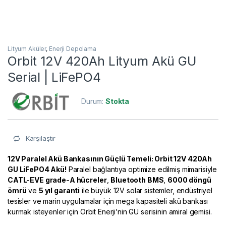
Lityum Aküler
,
Enerji Depolama
Orbit 12V 420Ah Lityum Akü GU
Serial | LiFePO4
Durum:
Stokta
Karşılaştır
12V Paralel Akü Bankasının Güçlü Temeli: Orbit 12V 420Ah
GU LiFePO4 Akü!
Paralel bağlantıya optimize edilmiş mimarisiyle
CATL-EVE grade-A hücreler
,
Bluetooth BMS
,
6000 döngü
ömrü
ve
5 yıl garanti
ile büyük 12V solar sistemler, endüstriyel
tesisler ve marin uygulamalar için mega kapasiteli akü bankası
kurmak isteyenler için Orbit Enerji’nin GU serisinin amiral gemisi.