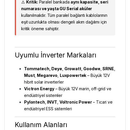
⚠️
Kritik:
Paralel bankada
aynı kapasite, seri
numarası ve yaşta GU Serial aküler
kullanılmalıdır. Tüm paralel bağlantı kablolarının
eşit uzunlukta olması dengeli akım dağılımı için
kritik öneme sahiptir.
Uyumlu İnverter Markaları
Tommatech, Deye
,
Growatt
,
Goodwe
,
SRNE
,
Must
,
Megarevo
,
Luxpowertek
– Büyük 12V
hibrit solar inverterler
Victron Energy
– Büyük 12V marin, off-grid ve
endüstriyel sistemler
Pylontech
,
INVT
,
Voltronic Power
– Ticari ve
endüstriyel ESS sistemleri
Kullanım Alanları