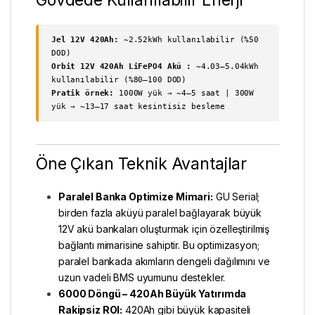
Jel 12V 420Ah:
~2.52kWh kullanılabilir (%50
DOD)
Orbit 12V 420Ah LiFePO4 Akü :
~4.03–5.04kWh
kullanılabilir (%80–100 DOD)
Pratik örnek:
1000W yük → ~4–5 saat | 300W
yük → ~13–17 saat kesintisiz besleme
Öne Çıkan Teknik Avantajlar
Paralel Banka Optimize Mimari:
GU Serial;
birden fazla aküyü paralel bağlayarak büyük
12V akü bankaları oluşturmak için özelleştirilmiş
bağlantı mimarisine sahiptir. Bu optimizasyon;
paralel bankada akımların dengeli dağılımını ve
uzun vadeli BMS uyumunu destekler.
6000 Döngü – 420Ah Büyük Yatırımda
Rakipsiz ROI:
420Ah gibi büyük kapasiteli