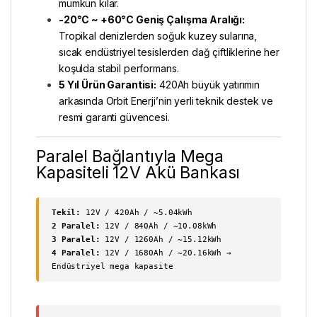
mümkün kılar.
-20°C ~ +60°C Geniş Çalışma Aralığı:
Tropikal denizlerden soğuk kuzey sularına,
sıcak endüstriyel tesislerden dağ çiftliklerine her
koşulda stabil performans.
5 Yıl Ürün Garantisi:
420Ah büyük yatırımın
arkasında Orbit Enerji’nin yerli teknik destek ve
resmi garanti güvencesi.
Paralel Bağlantıyla Mega
Kapasiteli 12V Akü Bankası
Tekil:
12V / 420Ah / ~5.04kWh
2 Paralel:
12V / 840Ah / ~10.08kWh
3 Paralel:
12V / 1260Ah / ~15.12kWh
4 Paralel:
12V / 1680Ah / ~20.16kWh →
Endüstriyel mega kapasite