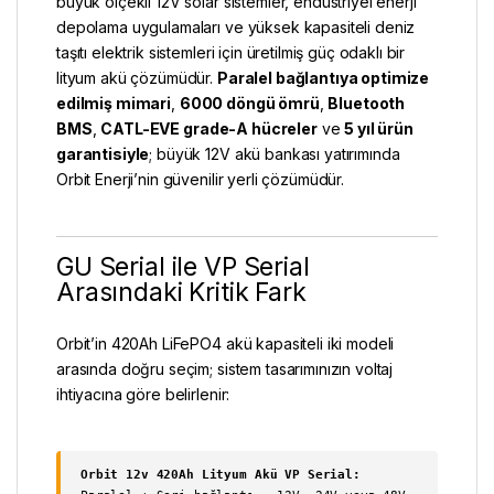
büyük ölçekli 12V solar sistemler, endüstriyel enerji
depolama uygulamaları ve yüksek kapasiteli deniz
taşıtı elektrik sistemleri için üretilmiş güç odaklı bir
lityum akü çözümüdür.
Paralel bağlantıya optimize
edilmiş mimari
,
6000 döngü ömrü
,
Bluetooth
BMS
,
CATL-EVE grade-A hücreler
ve
5 yıl ürün
garantisiyle
; büyük 12V akü bankası yatırımında
Orbit Enerji’nin güvenilir yerli çözümüdür.
GU Serial ile VP Serial
Arasındaki Kritik Fark
Orbit’in 420Ah LiFePO4 akü kapasiteli iki modeli
arasında doğru seçim; sistem tasarımınızın voltaj
ihtiyacına göre belirlenir:
Orbit 12v 420Ah Lityum Akü VP Serial: