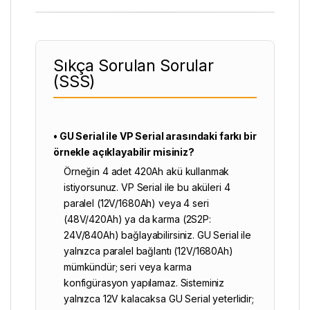
Sıkça Sorulan Sorular
(SSS)
• GU Serial ile VP Serial arasındaki farkı bir
örnekle açıklayabilir misiniz?
Örneğin 4 adet 420Ah akü kullanmak
istiyorsunuz. VP Serial ile bu aküleri 4
paralel (12V/1680Ah) veya 4 seri
(48V/420Ah) ya da karma (2S2P:
24V/840Ah) bağlayabilirsiniz. GU Serial ile
yalnızca paralel bağlantı (12V/1680Ah)
mümkündür; seri veya karma
konfigürasyon yapılamaz. Sisteminiz
yalnızca 12V kalacaksa GU Serial yeterlidir;