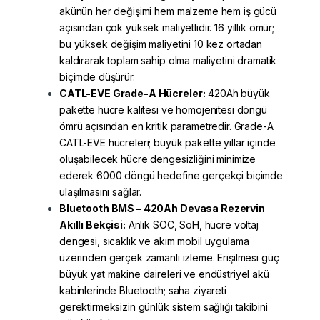
akünün her değişimi hem malzeme hem iş gücü
açısından çok yüksek maliyetlidir. 16 yıllık ömür;
bu yüksek değişim maliyetini 10 kez ortadan
kaldırarak toplam sahip olma maliyetini dramatik
biçimde düşürür.
CATL-EVE Grade-A Hücreler:
420Ah büyük
pakette hücre kalitesi ve homojenitesi döngü
ömrü açısından en kritik parametredir. Grade-A
CATL-EVE hücreleri; büyük pakette yıllar içinde
oluşabilecek hücre dengesizliğini minimize
ederek 6000 döngü hedefine gerçekçi biçimde
ulaşılmasını sağlar.
Bluetooth BMS – 420Ah Devasa Rezervin
Akıllı Bekçisi:
Anlık SOC, SoH, hücre voltaj
dengesi, sıcaklık ve akım mobil uygulama
üzerinden gerçek zamanlı izleme. Erişilmesi güç
büyük yat makine daireleri ve endüstriyel akü
kabinlerinde Bluetooth; saha ziyareti
gerektirmeksizin günlük sistem sağlığı takibini