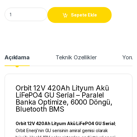
Orbit 12V 420Ah Lityum Akü GU Serial | LiFePO4 quantity
Sepete Ekle
Açıklama
Teknik Özellikler
Yorum
Orbit 12V 420Ah Lityum Akü
LiFePO4 GU Serial – Paralel
Banka Optimize, 6000 Döngü,
Bluetooth BMS
Orbit 12V 420Ah
Lityum Akü LiFePO4
GU Serial
;
Orbit Enerji’nin GU serisinin amiral gemisi olarak