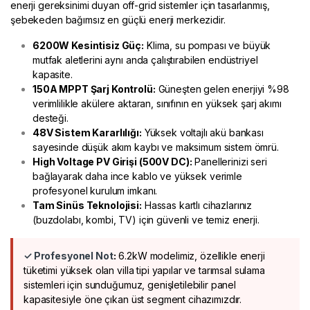
enerji gereksinimi duyan off-grid sistemler için tasarlanmış,
şebekeden bağımsız en güçlü enerji merkezidir.
6200W Kesintisiz Güç:
Klima, su pompası ve büyük
mutfak aletlerini aynı anda çalıştırabilen endüstriyel
kapasite.
150A MPPT Şarj Kontrolü:
Güneşten gelen enerjiyi %98
verimlilikle akülere aktaran, sınıfının en yüksek şarj akımı
desteği.
48V Sistem Kararlılığı:
Yüksek voltajlı akü bankası
sayesinde düşük akım kaybı ve maksimum sistem ömrü.
High Voltage PV Girişi (500V DC):
Panellerinizi seri
bağlayarak daha ince kablo ve yüksek verimle
profesyonel kurulum imkanı.
Tam Sinüs Teknolojisi:
Hassas kartlı cihazlarınız
(buzdolabı, kombi, TV) için güvenli ve temiz enerji.
✓ Profesyonel Not
:
6.2kW modelimiz, özellikle enerji
tüketimi yüksek olan villa tipi yapılar ve tarımsal sulama
sistemleri için sunduğumuz, genişletilebilir panel
kapasitesiyle öne çıkan üst segment cihazımızdır.