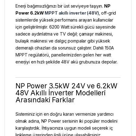
Enerji bağımsızlığınızı bir üst seviyeye taşıyın.
NP
Power 6.2kW
MPPT akıllı inverter (48V)
, off-grid
sistemlerde yüksek performans arayan kullanıcılar
için geliştirilmiştir. 6200 Watt sürekli gücü sayesinde
sadece aydınlatma ve TV değil; çamaşır makinesi,
bulaşık makinesi ve dalgıç pompalar gibi yüksek
demerajlı cihazları da sorunsuz çalıştırır. Dahili 150A
MPPT regülatörü, panellerinizden gelen her watt
enerjiyi en hızlı şekilde 48V akü grubunuza depolar.
NP Power 3.5kW 24V ve 6.2kW
48V Akıllı İnverter Modelleri
Arasındaki Farklar
Sisteminiz için en doğru kararı vermenize yardımcı
olmak adına, NP Power serisinin iki popüler modelini
karşılaştırdık. İhtiyacınıza uygun modeli seçerek iç
linkleme üzerinden ilgili ürüne ulaşabilirsiniz: