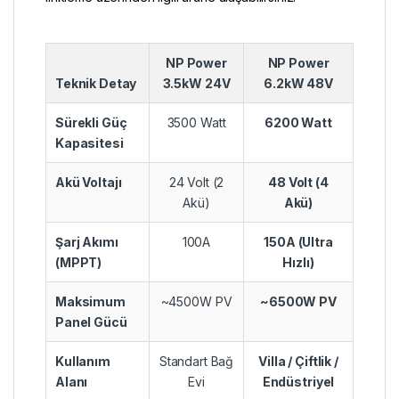
NP Power
NP Power
Teknik Detay
3.5kW 24V
6.2kW 48V
Sürekli Güç
3500 Watt
6200 Watt
Kapasitesi
Akü Voltajı
24 Volt (2
48 Volt (4
Akü)
Akü)
Şarj Akımı
100A
150A (Ultra
(MPPT)
Hızlı)
Maksimum
~4500W PV
~6500W PV
Panel Gücü
Kullanım
Standart Bağ
Villa / Çiftlik /
Alanı
Evi
Endüstriyel