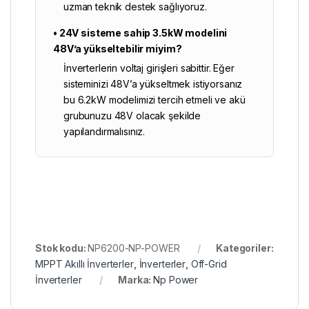
uzman teknik destek sağlıyoruz.
• 24V sisteme sahip 3.5kW modelini
48V’a yükseltebilir miyim?
İnverterlerin voltaj girişleri sabittir. Eğer
sisteminizi 48V’a yükseltmek istiyorsanız
bu 6.2kW modelimizi tercih etmeli ve akü
grubunuzu 48V olacak şekilde
yapılandırmalısınız.
Stok kodu:
NP6200-NP-POWER
Kategoriler:
MPPT Akıllı İnverterler
,
İnverterler
,
Off-Grid
İnverterler
Marka:
Np Power