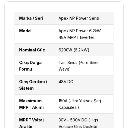
Marka / Seri
Apex NP Power Serisi
Model
Apex NP Power 6.2kW
48V MPPT Inverter
Nominal Güç
6200W (6.2 kW)
Çıkış Dalga
Tam Sinüs (Pure Sine
Formu
Wave)
Giriş Gerilimi /
48V DC
Sistem
Maksimum
150A (Ultra Yüksek Şarj
MPPT Akımı
Kapasitesi)
MPPT Voltaj
30V – 500V DC (High
Aralığı
Voltage Giriş Desteği)