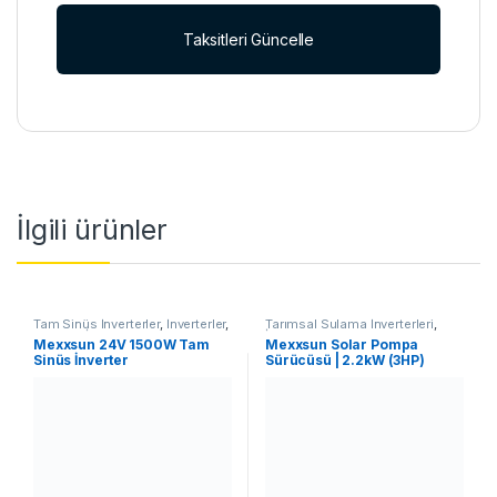
Taksitleri Güncelle
İlgili ürünler
Tam Sinüs İnverterler
,
İnverterler
,
Tarımsal Sulama İnverterleri
,
Off-Grid İnverterler
İnverterler
Mexxsun 24V 1500W Tam
Mexxsun Solar Pompa
Sinüs İnverter
Sürücüsü | 2.2kW (3HP)