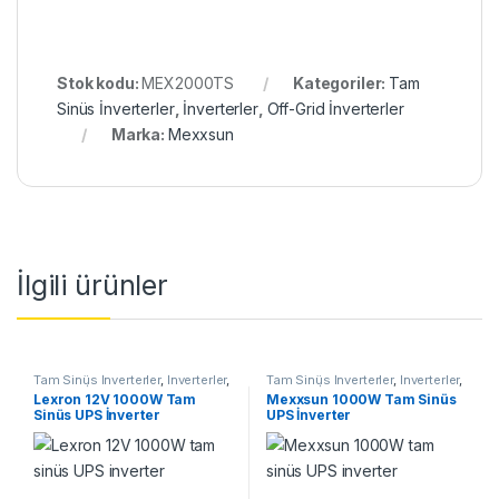
Stok kodu:
MEX2000TS
Kategoriler:
Tam
Sinüs İnverterler
,
İnverterler
,
Off-Grid İnverterler
Marka:
Mexxsun
İlgili ürünler
Tam Sinüs İnverterler
,
İnverterler
,
Tam Sinüs İnverterler
,
İnverterler
,
Off-Grid İnverterler
Off-Grid İnverterler
Lexron 12V 1000W Tam
Mexxsun 1000W Tam Sinüs
Sinüs UPS İnverter
UPS İnverter