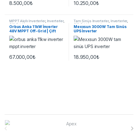
8.500,00
₺
10.250,00
₺
MPPT Akıllı İnverterler
,
İnverterler
,
Tam Sinüs İnverterler
,
İnverterler
,
Off-Grid İnverterler
Off-Grid İnverterler
Orbus Anka 11kW İnverter
Mexxsun 3000W Tam Sinüs
48V MPPT Off-Grid | Çift
UPS İnverter
MPPT
67.000,00
₺
18.950,00
₺
Brands Carousel