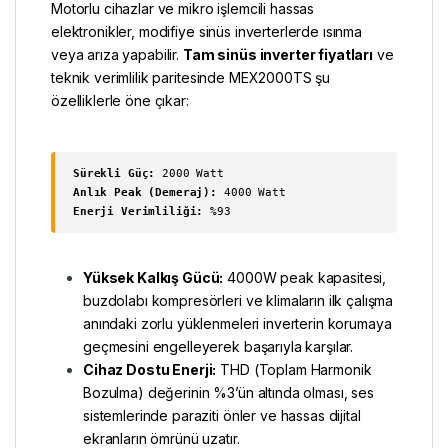
Motorlu cihazlar ve mikro işlemcili hassas
elektronikler, modifiye sinüs inverterlerde ısınma
veya arıza yapabilir.
Tam sinüs inverter fiyatları
ve
teknik verimlilik paritesinde MEX2000TS şu
özelliklerle öne çıkar:
Sürekli Güç:
2000 Watt
Anlık Peak (Demeraj):
4000 Watt
Enerji Verimliliği:
%93
Yüksek Kalkış Gücü:
4000W peak kapasitesi,
buzdolabı kompresörleri ve klimaların ilk çalışma
anındaki zorlu yüklenmeleri inverterin korumaya
geçmesini engelleyerek başarıyla karşılar.
Cihaz Dostu Enerji:
THD (Toplam Harmonik
Bozulma) değerinin %3’ün altında olması, ses
sistemlerinde paraziti önler ve hassas dijital
ekranların ömrünü uzatır.