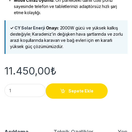
Mobil Cihaz Uyumu:
Ön paneldeki dahili USB portu
sayesinde telefon ve tabletlerinizi adaptörsüz hızlı şarj
etme kolaylığı.
✓
CY Solar Enerji
Onayı:
2000W gücü ve yüksek kalkış
desteğiyle; Karadeniz’in değişken hava şartlarında ve zorlu
arazi koşullarında karavan ve bağ evleri için en kararlı
yüksek güç çözümümüzdür.
11.450,00
₺
Mexxsun 12V 2000W Tam Sinüs İnverter quantity
Sepete Ekle
Açıklama
Teknik Özellikler
Yorum