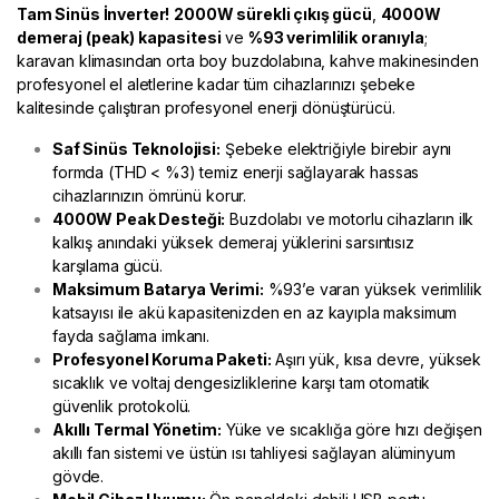
Tam Sinüs İnverter!
2000W sürekli çıkış gücü
,
4000W
demeraj (peak) kapasitesi
ve
%93 verimlilik oranıyla
;
karavan klimasından orta boy buzdolabına, kahve makinesinden
profesyonel el aletlerine kadar tüm cihazlarınızı şebeke
kalitesinde çalıştıran profesyonel enerji dönüştürücü.
Saf Sinüs Teknolojisi:
Şebeke elektriğiyle birebir aynı
formda (THD < %3) temiz enerji sağlayarak hassas
cihazlarınızın ömrünü korur.
4000W Peak Desteği:
Buzdolabı ve motorlu cihazların ilk
kalkış anındaki yüksek demeraj yüklerini sarsıntısız
karşılama gücü.
Maksimum Batarya Verimi:
%93’e varan yüksek verimlilik
katsayısı ile akü kapasitenizden en az kayıpla maksimum
fayda sağlama imkanı.
Profesyonel Koruma Paketi:
Aşırı yük, kısa devre, yüksek
sıcaklık ve voltaj dengesizliklerine karşı tam otomatik
güvenlik protokolü.
Akıllı Termal Yönetim:
Yüke ve sıcaklığa göre hızı değişen
akıllı fan sistemi ve üstün ısı tahliyesi sağlayan alüminyum
gövde.