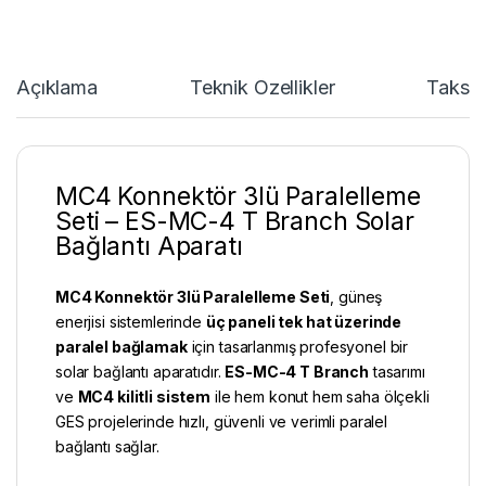
Açıklama
Teknik Özellikler
Taksit
MC4 Konnektör 3lü Paralelleme
Seti – ES-MC-4 T Branch Solar
Bağlantı Aparatı
MC4 Konnektör
3lü Paralelleme Seti
, güneş
enerjisi sistemlerinde
üç paneli tek hat üzerinde
paralel bağlamak
için tasarlanmış profesyonel bir
solar bağlantı aparatıdır.
ES-MC-4 T Branch
tasarımı
ve
MC4 kilitli sistem
ile hem konut hem saha ölçekli
GES projelerinde hızlı, güvenli ve verimli paralel
bağlantı sağlar.