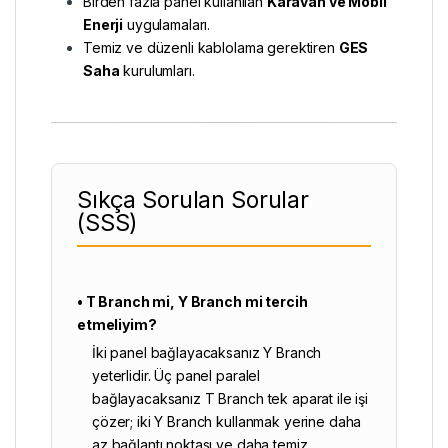
Birden fazla panel kullanılan
Karavan ve Mobil
Enerji
uygulamaları.
Temiz ve düzenli kablolama gerektiren
GES
Saha
kurulumları.
Sıkça Sorulan Sorular
(SSS)
• T Branch mi, Y Branch mi tercih
etmeliyim?
İki panel bağlayacaksanız Y Branch
yeterlidir. Üç panel paralel
bağlayacaksanız T Branch tek aparat ile işi
çözer; iki Y Branch kullanmak yerine daha
az bağlantı noktası ve daha temiz