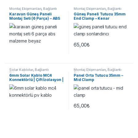
Montaj Ekipmanları
,
Bağlantı
Montaj Ekipmanları
,
Bağlantı
Ekipmanları
Ekipmanları
Karavan Güneş Paneli
Güneş Paneli Tutucu 35mm
Montaj Seti (6 Parça) – ABS
End Clamp – Kenar
UV Dayanımlı | Tekne & RV
Sabitleme
65,00
₺
Bu ürünün birden fazla varyasyonu var. Seçenekler ürün sayfasınd
Solar Kablolar
,
Bağlantı
Montaj Ekipmanları
,
Bağlantı
Ekipmanları
Ekipmanları
6mm Solar Kablo MC4
Panel Orta Tutucu 35mm –
Konnektörlü | Çift İzolasyon |
Mid Clamp
Hazır Set
65,00
₺
Bu ürünün birden fazla varyasyonu var. Seçenekler ürün sayfasınd