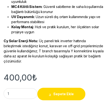
uyumluluk
MC4 Kilitli Sistem:
Güvenli sabitleme ile saha koşullarında
bağlantı bütünlüğü korunur
UV Dayanımlı:
Uzun süreli dış ortam kullanımında yapı ve
performans stabilitesi
Kolay Montaj:
Hızlı ve pratik kurulum, her ölçekten solar
projeye uygun
Cy Solar Enerji
Notu:
Üç paneli tek inverter hattında
birleştirmek istediğiniz konut, karavan ve off-grid projelerimizde
güvenle kullandığımız; T branch tasarımıyla Y konnektöre kıyasla
daha az aparat ile kurulum kolaylığı sağlayan pratik bir bağlantı
çözümüdür.
400,00
₺
MC4 Konnektör 3lü Paralelleme Seti – T Branch quantity
Sepete Ekle