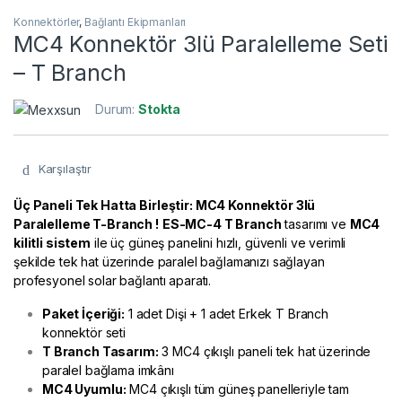
Konnektörler
,
Bağlantı Ekipmanları
MC4 Konnektör 3lü Paralelleme Seti
– T Branch
Durum:
Stokta
Karşılaştır
Üç Paneli Tek Hatta Birleştir: MC4 Konnektör 3lü
Paralelleme T-Branch !
ES-MC-4 T Branch
tasarımı ve
MC4
kilitli sistem
ile üç güneş panelini hızlı, güvenli ve verimli
şekilde tek hat üzerinde paralel bağlamanızı sağlayan
profesyonel solar bağlantı aparatı.
Paket İçeriği:
1 adet Dişi + 1 adet Erkek T Branch
konnektör seti
T Branch Tasarım:
3 MC4 çıkışlı paneli tek hat üzerinde
paralel bağlama imkânı
MC4 Uyumlu:
MC4 çıkışlı tüm güneş panelleriyle tam