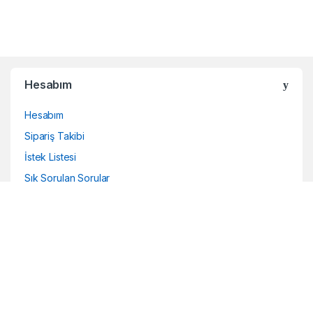
Brands Carousel
Hesabım
Hesabım
Sipariş Takibi
İstek Listesi
Sık Sorulan Sorular
Yasal Bilgiler
Mesafeli Satış Sözleşmesi
KVKK Politikası
Gizlilik ve Güvenlik