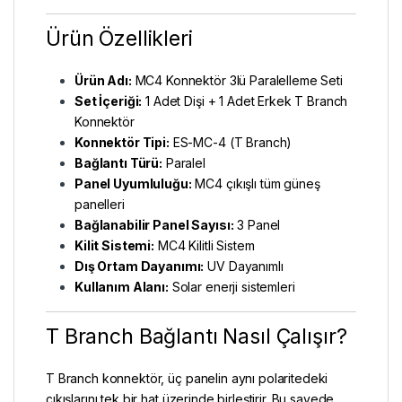
Ürün Özellikleri
Ürün Adı:
MC4 Konnektör 3lü Paralelleme Seti
Set İçeriği:
1 Adet Dişi + 1 Adet Erkek T Branch
Konnektör
Konnektör Tipi:
ES-MC-4 (T Branch)
Bağlantı Türü:
Paralel
Panel Uyumluluğu:
MC4 çıkışlı tüm güneş
panelleri
Bağlanabilir Panel Sayısı:
3 Panel
Kilit Sistemi:
MC4 Kilitli Sistem
Dış Ortam Dayanımı:
UV Dayanımlı
Kullanım Alanı:
Solar enerji sistemleri
T Branch Bağlantı Nasıl Çalışır?
T Branch konnektör, üç panelin aynı polaritedeki
çıkışlarını tek bir hat üzerinde birleştirir. Bu sayede