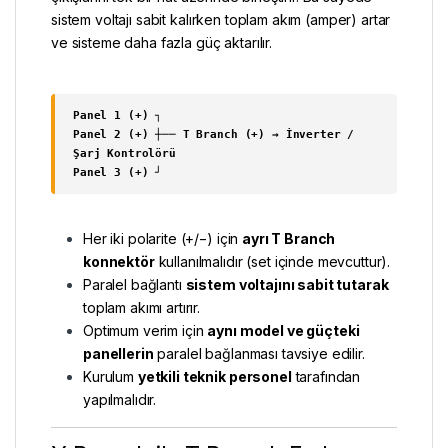
sistem voltajı sabit kalırken toplam akım (amper) artar
ve sisteme daha fazla güç aktarılır.
Panel 1 (+) ┐
Panel 2 (+) ┼── T Branch (+) → İnverter /
Şarj Kontrolörü
Panel 3 (+) ┘
Her iki polarite (+/−) için
ayrı T Branch
konnektör
kullanılmalıdır (set içinde mevcuttur).
Paralel bağlantı
sistem voltajını sabit tutarak
toplam akımı artırır.
Optimum verim için
aynı model ve güçteki
panellerin
paralel bağlanması tavsiye edilir.
Kurulum
yetkili teknik personel
tarafından
yapılmalıdır.