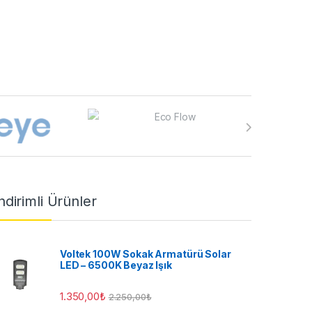
ndirimli Ürünler
Voltek 100W Sokak Armatürü Solar
LED – 6500K Beyaz Işık
1.350,00
₺
2.250,00
₺