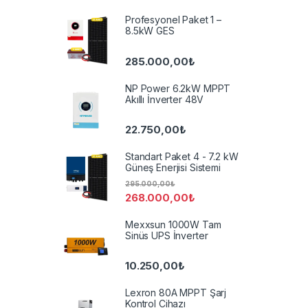
Profesyonel Paket 1 –
8.5kW GES
285.000,00
₺
NP Power 6.2kW MPPT
Akıllı İnverter 48V
22.750,00
₺
Standart Paket 4 - 7.2 kW
Güneş Enerjisi Sistemi
295.000,00
₺
268.000,00
₺
Mexxsun 1000W Tam
Sinüs UPS İnverter
10.250,00
₺
Lexron 80A MPPT Şarj
Kontrol Cihazı