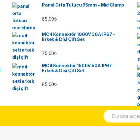
Panel Orta Tutucu 35mm - Mid Clamp
65,00
₺
MC4 Konnektör 1000V 30A IP67 –
Erkek & Dişi Çift Set
75,00
₺
MC4 Konnektör 1500V 50A IP67 –
|
Erkek & Dişi Çift Set
85,00
₺
E
p
o
s
t