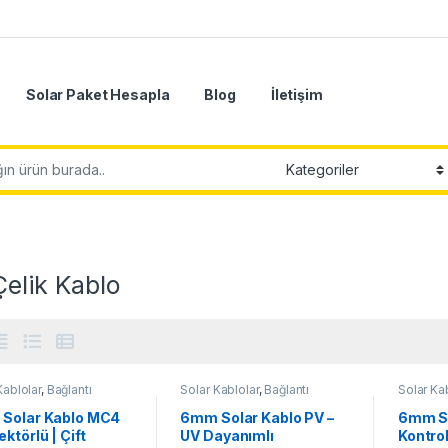
Solar Paket Hesapla
Blog
İletişim
elik Kablo
Kablolar
,
Bağlantı
Solar Kablolar
,
Bağlantı
Solar Ka
nları
Ekipmanları
Ekipmanl
Solar Kablo MC4
6mm Solar Kablo PV –
6mm So
ktörlü | Çift
UV Dayanımlı
Kontro