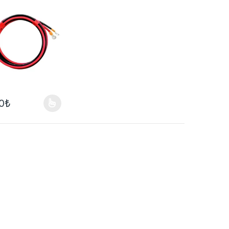
u
0
₺
ilir
çenekler ürün sayfasından seçilebilir
ün birden fazla varyasyonu var. Seçenekler ürün sayfasından seçilebil