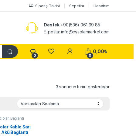
Sipariş Takibi
Sepetim
Hesabım
Destek
+90(536) 061 99 85
E-posta: info@cysolarmarket.com
My Account
0,00
₺
0
0
3 sonucun tümü gösteriliyor
blolar
,
Bağlantı
arı
lar Kablo Şarj
l Akü Bağlantı