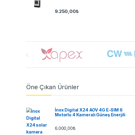
9.250,00
₺
Brands Carousel
Öne Çıkan Ürünler
İnox Digital X24 AOV 4G E-SIM 6
Motorlu 4 Kameralı Güneş Enerjili
6.000,00
₺