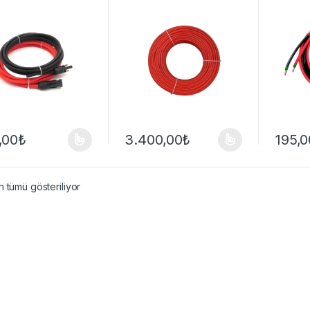
syon | Hazır Set
Kablos
,00
₺
3.400,00
₺
195,0
ünün birden fazla varyasyonu var. Seçenekler ürün sayfasından seçileb
Bu ürünün birden fazla varyasyonu var. Se
Bu ürün
 tümü gösteriliyor