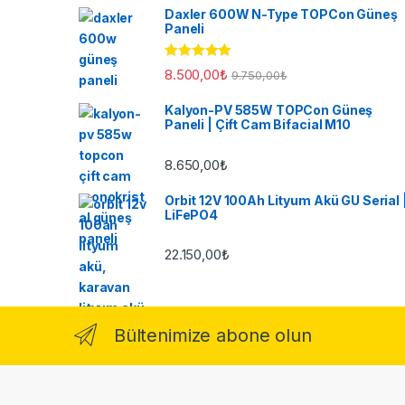
Daxler 600W N-Type TOPCon Güneş
Paneli
5 üzerinden
8.500,00
₺
9.750,00
₺
5.00
oy aldı
Kalyon-PV 585W TOPCon Güneş
Paneli | Çift Cam Bifacial M10
8.650,00
₺
Orbit 12V 100Ah Lityum Akü GU Serial 
LiFePO4
22.150,00
₺
Bültenimize abone olun