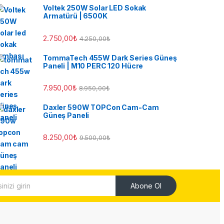
Voltek 250W Solar LED Sokak
Armatürü | 6500K
2.750,00
₺
4.250,00
₺
TommaTech 455W Dark Series Güneş
Paneli | M10 PERC 120 Hücre
7.950,00
₺
8.950,00
₺
Daxler 590W TOPCon Cam-Cam
Güneş Paneli
8.250,00
₺
9.500,00
₺
Abone Ol