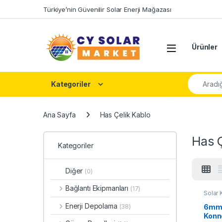
Skip to navigation
Skip to content
Türkiye’nin Güvenilir Solar Enerji Mağazası
Open
Ürünler
Şunu ara:
Kategoriler
Ana Sayfa
Has Çelik Kablo
Has Ç
Kategoriler
Diğer
(0)
Bağlantı Ekipmanları
(17)
Solar 
Ekipma
Enerji Depolama
6mm 
(38)
Konne