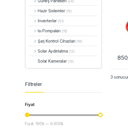
Güneş Panelleri
(24)
İzola
Hazır Sistemler
(15)
İnverterler
(51)
Isı Pompaları
(15)
Şarj Kontrol Cihazları
(18)
Solar Aydınlatma
(12)
850
Bu ür
Solar Kameralar
(13)
3 sonucun
Filtreler
Fiyat
Fiyat:
190₺
—
6.600₺
En düşük fiyat
En yüksek fiyat